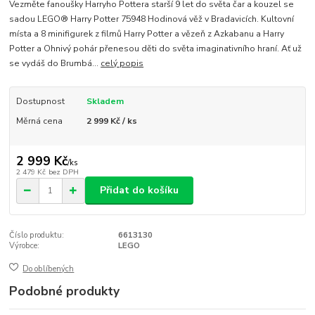
Vezměte fanoušky Harryho Pottera starší 9 let do světa čar a kouzel se
sadou LEGO® Harry Potter 75948 Hodinová věž v Bradavicích. Kultovní
místa a 8 minifigurek z filmů Harry Potter a vězeň z Azkabanu a Harry
Potter a Ohnivý pohár přenesou děti do světa imaginativního hraní. Ať už
se vydáš do Brumbá...
celý popis
Dostupnost
Skladem
Měrná cena
2 999 Kč / ks
2 999 Kč
/
ks
2 479 Kč
bez DPH
Přidat do košíku
Číslo produktu:
6613130
Výrobce:
LEGO
Do oblíbených
Podobné produkty