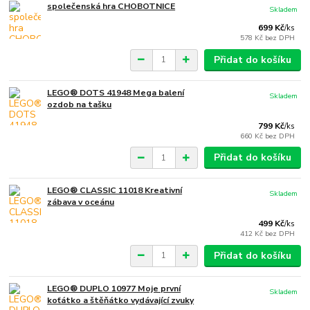
společenská hra CHOBOTNICE
Skladem
699 Kč
/
ks
578 Kč
bez DPH
Přidat do košíku
LEGO® DOTS 41948 Mega balení
Skladem
ozdob na tašku
799 Kč
/
ks
660 Kč
bez DPH
Přidat do košíku
LEGO® CLASSIC 11018 Kreativní
Skladem
zábava v oceánu
499 Kč
/
ks
412 Kč
bez DPH
Přidat do košíku
LEGO® DUPLO 10977 Moje první
Skladem
koťátko a štěňátko vydávající zvuky