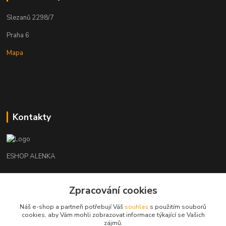
Slezanů 2298/7
Praha 6
Mapa
Kontakty
ESHOP ALENKA
Ing. Martina Cikhartová
+420602541312
Zpracování cookies
8-20
Náš e-shop a partneři potřebují Váš
souhlas
s použitím souborů
cookies, aby Vám mohli zobrazovat informace týkající se Vašich
orechovka@inmes.cz
zájmů.