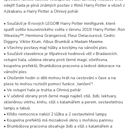
odejít! Sada je plná známých postav z filmů Harry Potter a vězeň z
Azkabanu a Harry Potter a Ohnivý pohár.
• Součástí je 8 nových LEGO® Harry Potter minifigurek, které
spatří světlo kouzelnického světa v červnu 2019: Harry Potter, Ron
Weasley™, Hermiona Grangerová, Fleur Delacourová, Cedric
Diggory, Viktor Krum, Albus Brumbál a Madam Maxime.
• Všechny postavy mají hůlky a kostýmy na vánoční ples.
• Součástí stavebnice je třípatrová hodinová věž v Bradavicích,
vstupní hala, učebna obrany proti černé magii, ošetřovna,
koupelna prefektů, Brumbálova pracovna a ledové dekorace na
vánoční ples.
• Otočením hodin si děti mohou hrát na cestování v čase a na
plese to mohou roztočit pomocí funkce „tančení“!
• Ve vstupní hale je truhla a Ohnivý pohár.
• V učebně obrany proti černé magii najdeš stůl, židli, lektvary,
skleněnou vitrínu, knihu, stůl s kalamářem a perem, sestavitelnou
lampu a tabuli.
• Křídlo nemocnice nabízí 2 lůžka a 2 sestavitelné lampy.
• Koupelna prefektů má mozaikové okno s mořskou pannou.
• Brumbálova pracovna obsahuje židli a stůl s kalamářem a