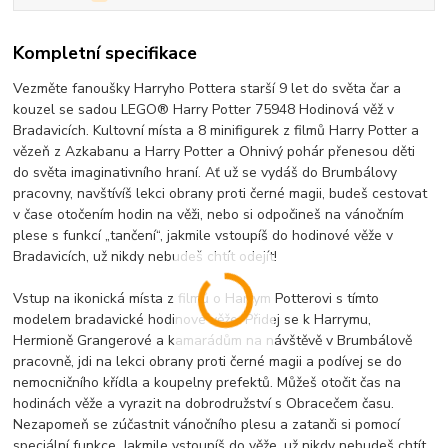
Kompletní specifikace
Vezměte fanoušky Harryho Pottera starší 9 let do světa čar a
kouzel se sadou LEGO® Harry Potter 75948 Hodinová věž v
Bradavicích. Kultovní místa a 8 minifigurek z filmů Harry Potter a
vězeň z Azkabanu a Harry Potter a Ohnivý pohár přenesou děti
do světa imaginativního hraní. Ať už se vydáš do Brumbálovy
pracovny, navštívíš lekci obrany proti černé magii, budeš cestovat
v čase otočením hodin na věži, nebo si odpočineš na vánočním
plese s funkcí „tančení“, jakmile vstoupíš do hodinové věže v
Bradavicích, už nikdy nebudeš chtít odejít!
Vstup na ikonická místa z filmů o Harrym Potterovi s tímto
modelem bradavické hodinové věže. Přidej se k Harrymu,
Hermioně Grangerové a kamarádům na návštěvě v Brumbálově
pracovně, jdi na lekci obrany proti černé magii a podívej se do
nemocničního křídla a koupelny prefektů. Můžeš otočit čas na
hodinách věže a vyrazit na dobrodružství s Obracečem času.
Nezapomeň se zúčastnit vánočního plesu a zatanči si pomocí
speciální funkce. Jakmile vstoupíš do věže, už nikdy nebudeš chtít