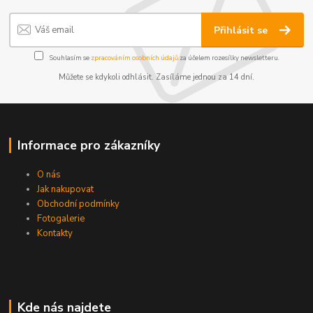
Přihlásit se
Souhlasím se
zpracováním osobních údajů
za účelem rozesílky newsletteru.
Můžete se kdykoli odhlásit. Zasíláme jednou za 14 dní.
Informace pro zákazníky
O nás
Jak nakupovat
Obchodní podmínky
Fotogalerie
Kontakty
Kde nás najdete