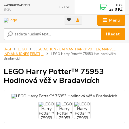
0
ks
+420602541312
CZK
za
0 Kč
8-20
Menu
Hledat
Úvod
LEGO
LEGO ACTION - BATMAN, HARRY POTTER, MARVEL,
INDIANA JONES,PIRÁTI,...
LEGO Harry Potter™ 75953 Hodinová věž v
Bradavicích
LEGO Harry Potter™ 75953
Hodinová věž v Bradavicích