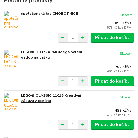
Podobné produkty
společenská hra CHOBOTNICE
Skladem
699 Kč
/
ks
578 Kč
bez DPH
Přidat do košíku
LEGO® DOTS 41948 Mega balení
Skladem
ozdob na tašku
799 Kč
/
ks
660 Kč
bez DPH
Přidat do košíku
LEGO® CLASSIC 11018 Kreativní
Skladem
zábava v oceánu
499 Kč
/
ks
412 Kč
bez DPH
Přidat do košíku