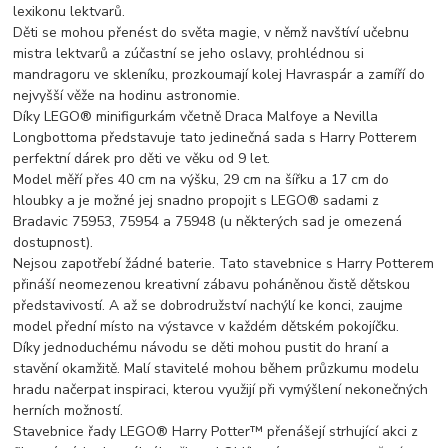
lexikonu lektvarů.
Děti se mohou přenést do světa magie, v němž navštíví učebnu
mistra lektvarů a zúčastní se jeho oslavy, prohlédnou si
mandragoru ve skleníku, prozkoumají kolej Havraspár a zamíří do
nejvyšší věže na hodinu astronomie.
Díky LEGO® minifigurkám včetně Draca Malfoye a Nevilla
Longbottoma představuje tato jedinečná sada s Harry Potterem
perfektní dárek pro děti ve věku od 9 let.
Model měří přes 40 cm na výšku, 29 cm na šířku a 17 cm do
hloubky a je možné jej snadno propojit s LEGO® sadami z
Bradavic 75953, 75954 a 75948 (u některých sad je omezená
dostupnost).
Nejsou zapotřebí žádné baterie. Tato stavebnice s Harry Potterem
přináší neomezenou kreativní zábavu poháněnou čistě dětskou
představivostí. A až se dobrodružství nachýlí ke konci, zaujme
model přední místo na výstavce v každém dětském pokojíčku.
Díky jednoduchému návodu se děti mohou pustit do hraní a
stavění okamžitě. Malí stavitelé mohou během průzkumu modelu
hradu načerpat inspiraci, kterou využijí při vymýšlení nekonečných
herních možností.
Stavebnice řady LEGO® Harry Potter™ přenášejí strhující akci z