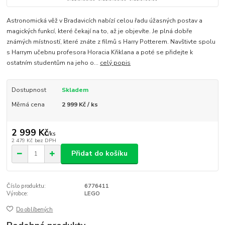
Astronomická věž v Bradavicích nabízí celou řadu úžasných postav a
magických funkcí, které čekají na to, až je objevíte. Je plná dobře
známých místností, které znáte z filmů s Harry Potterem. Navštivte spolu
s Harrym učebnu profesora Horacia Křiklana a poté se přidejte k
ostatním studentům na jeho o...
celý popis
Dostupnost
Skladem
Měrná cena
2 999 Kč / ks
2 999 Kč
/
ks
2 479 Kč
bez DPH
Přidat do košíku
Číslo produktu:
6776411
Výrobce:
LEGO
Do oblíbených