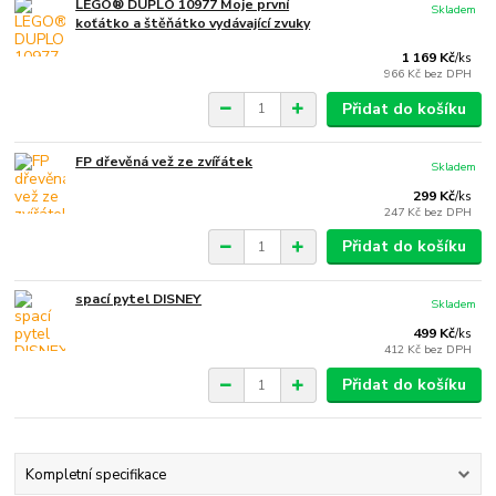
LEGO® DUPLO 10977 Moje první
Skladem
koťátko a štěňátko vydávající zvuky
1 169 Kč
/
ks
966 Kč
bez DPH
Přidat do košíku
FP dřevěná vež ze zvířátek
Skladem
299 Kč
/
ks
247 Kč
bez DPH
Přidat do košíku
spací pytel DISNEY
Skladem
499 Kč
/
ks
412 Kč
bez DPH
Přidat do košíku
Kompletní specifikace