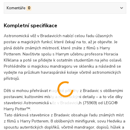
Komentáře
0
Kompletní specifikace
Astronomická věž v Bradavicích nabízí celou řadu úžasných
postav a magických funkcí, které čekají na to, až je objevíte. Je
plná dobře známých místností, které znáte z filmů s Harry
Potterem. Navštivte spolu s Harrym učebnu profesora Horacia
Křiklana a poté se přidejte k ostatním studentům na jeho oslavě.
Prohlédněte si magickou mandragoru ve skleníku a následně se
vydejte na průzkum havraspárské koleje včetně astronomických
přístrojů.
Děti si mohou přehrávat magické příběhy z Bradavic s oblíbenými
postavami, kultovními místy a realistickými detaily – a to vše díky
stavebnici Astronomická věz v Bradavicích (75969) od LEGO®
Harry Potter™.
Tato dárková stavebnice z Bradavic obsahuje řadu známých míst
z filmů s Harry Potterem, 8 oblíbených minifigurek, sovu Hedviku a
spoustu autentických doplňků, včetně mandragor, dopisů, hůlek a