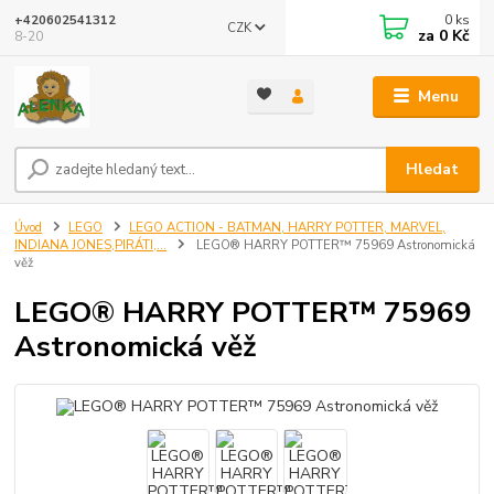
0
ks
+420602541312
CZK
za
0 Kč
8-20
Menu
Hledat
Úvod
LEGO
LEGO ACTION - BATMAN, HARRY POTTER, MARVEL,
INDIANA JONES,PIRÁTI,...
LEGO® HARRY POTTER™ 75969 Astronomická
věž
LEGO® HARRY POTTER™ 75969
Astronomická věž