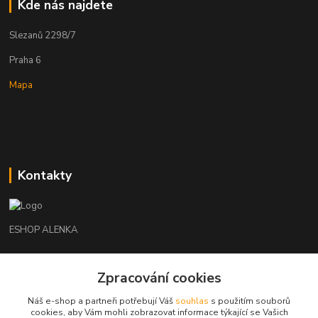
Kde nás najdete
Slezanů 2298/7
Praha 6
Mapa
Kontakty
ESHOP ALENKA
Ing. Martina Cikhartová
Zpracování cookies
+420602541312
8-20
Náš e-shop a partneři potřebují Váš
souhlas
s použitím souborů
cookies, aby Vám mohli zobrazovat informace týkající se Vašich
orechovka@inmes.cz