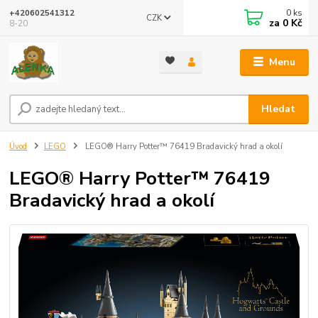
0
ks
+420602541312
CZK
za
0 Kč
8-20
Menu
Hledat
Úvod
LEGO
LEGO® Harry Potter™ 76419 Bradavický hrad a okolí
LEGO® Harry Potter™ 76419
Bradavický hrad a okolí