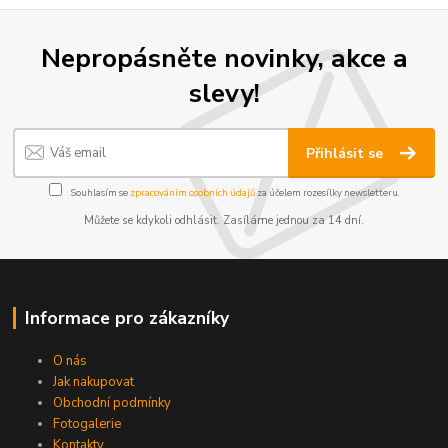
Nepropásněte novinky, akce a
slevy!
Přihlásit se
Souhlasím se
zpracováním osobních údajů
za účelem rozesílky newsletteru.
Můžete se kdykoli odhlásit. Zasíláme jednou za 14 dní.
Informace pro zákazníky
O nás
Jak nakupovat
Obchodní podmínky
Fotogalerie
Kontakty