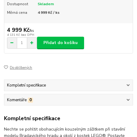
Dostupnost
Skladem
Měrná cena
4 999 Kč / ks
4 999 Kč
/
ks
4 131 Kč
bez DPH
Přidat do košíku
Do oblíbených
Kompletní specifikace
Komentáře
0
Kompletní specifikace
Nechte se pohltit obohacujícím kouzelným zážitkem při stavění
modelu Bradavického hradu a okolí z kostek LEGO®. Postavte