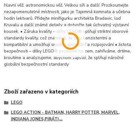
hlavní věž, astronomickou věž, Velkou síň a další. Prozkoumejte
nezapomenutelné místnosti, jako je Tajemná komnata a učebna
hodin lektvarů. Přidejte minifigurku architekta Bradavic, loď
Kruvalu a další známé detaily a dotvořte tak úchvatný výstavní
kousek. • Záruka kvality – dílky LEGO® splňují striktní oborové
standardy kvality, což znamená, že jsou konzistentní a
kompatibilní a umožňují snadné spojování a rozpojování • Jistota
bezpečnosti – dílky LEGO® pouštíme na zem, zahříváme, drtíme,
kroutíme a analyzujeme, abychom zajistili, že splňují náročné
globální bezpečnostní standardy
Zboží zařazeno v kategoriích
LEGO
LEGO ACTION - BATMAN, HARRY POTTER, MARVEL,
INDIANA JONES,PIRÁTI,...