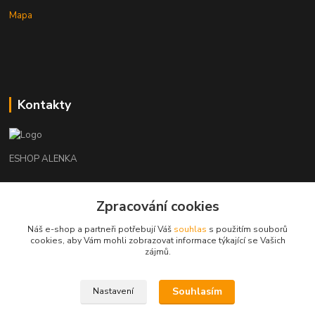
Mapa
Kontakty
ESHOP ALENKA
Ing. Martina Cikhartová
Zpracování cookies
+420602541312
8-20
Náš e-shop a partneři potřebují Váš
souhlas
s použitím souborů
cookies, aby Vám mohli zobrazovat informace týkající se Vašich
orechovka@inmes.cz
zájmů.
Souhlasím
Nastavení