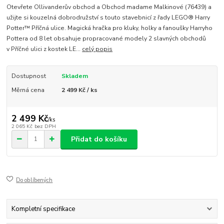
Otevřete Ollivanderův obchod a Obchod madame Malkinové (76439) a
užijte si kouzelná dobrodružství s touto stavebnicí z řady LEGO® Harry
Potter™ Příčná ulice. Magická hračka pro kluky, holky a fanoušky Harryho
Pottera od 8 let obsahuje propracované modely 2 slavných obchodů
v Příčné ulici z kostek LE...
celý popis
Dostupnost
Skladem
Měrná cena
2 499 Kč / ks
2 499 Kč
/
ks
2 065 Kč
bez DPH
Přidat do košíku
Do oblíbených
Kompletní specifikace