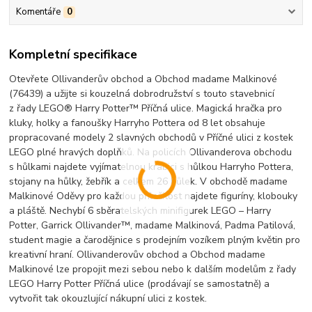
Komentáře
0
Kompletní specifikace
Otevřete Ollivanderův obchod a Obchod madame Malkinové
(76439) a užijte si kouzelná dobrodružství s touto stavebnicí
z řady LEGO® Harry Potter™ Příčná ulice. Magická hračka pro
kluky, holky a fanoušky Harryho Pottera od 8 let obsahuje
propracované modely 2 slavných obchodů v Příčné ulici z kostek
LEGO plné hravých doplňků. Na policích Ollivanderova obchodu
s hůlkami najdete vyjímatelnou krabici s hůlkou Harryho Pottera,
stojany na hůlky, žebřík a celkem 26 hůlek. V obchodě madame
Malkinové Oděvy pro každou příležitost najdete figuríny, klobouky
a pláště. Nechybí 6 sběratelských minifigurek LEGO – Harry
Potter, Garrick Ollivander™, madame Malkinová, Padma Patilová,
student magie a čarodějnice s prodejním vozíkem plným květin pro
kreativní hraní. Ollivanderovův obchod a Obchod madame
Malkinové lze propojit mezi sebou nebo k dalším modelům z řady
LEGO Harry Potter Příčná ulice (prodávají se samostatně) a
vytvořit tak okouzlující nákupní ulici z kostek.