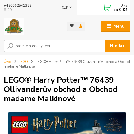
0
ks
+420602541312
CZK
za
0 Kč
8-20
Menu
Hledat
Úvod
LEGO
LEGO® Harry Potter™ 76439 Ollivanderův obchod a Obchod
madame Malkinové
LEGO® Harry Potter™ 76439
Ollivanderův obchod a Obchod
madame Malkinové