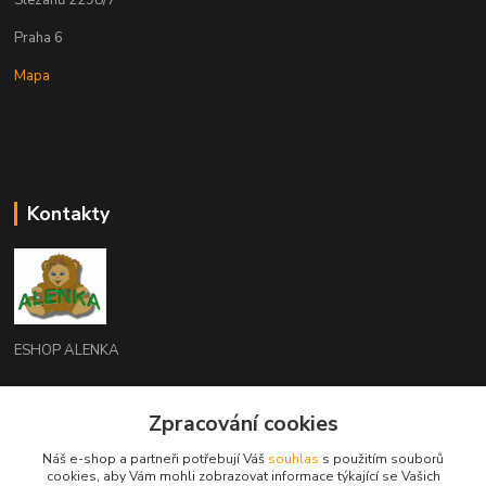
Praha 6
Mapa
Kontakty
ESHOP ALENKA
Ing. Martina Cikhartová
+420602541312
Zpracování cookies
8-20
Náš e-shop a partneři potřebují Váš
souhlas
s použitím souborů
cookies, aby Vám mohli zobrazovat informace týkající se Vašich
orechovka@inmes.cz