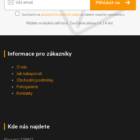
Přihlásit se
Souhlasím se
zpracováním osobních údajů
za účelem rozesílky newsletteru.
Můžete se kdykoli odhlásit. Zasíláme jednou za 14 dní.
Informace pro zákazníky
O nás
Jak nakupovat
Obchodní podmínky
Fotogalerie
Kontakty
Kde nás najdete
Slezanů 2298/7