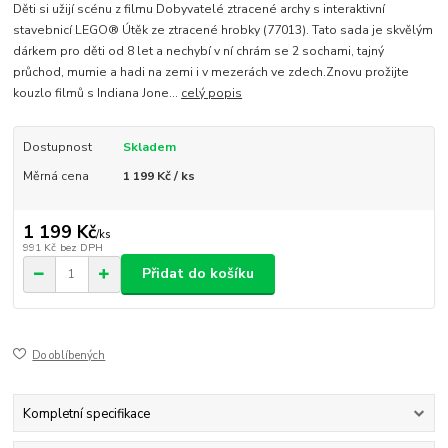
Děti si užijí scénu z filmu Dobyvatelé ztracené archy s interaktivní
stavebnicí LEGO® Útěk ze ztracené hrobky (77013). Tato sada je skvělým
dárkem pro děti od 8 let a nechybí v ní chrám se 2 sochami, tajný
průchod, mumie a hadi na zemi i v mezerách ve zdech.Znovu prožijte
kouzlo filmů s Indiana Jone...
celý popis
Dostupnost
Skladem
Měrná cena
1 199 Kč / ks
1 199 Kč
/
ks
991 Kč
bez DPH
Přidat do košíku
Do oblíbených
Kompletní specifikace