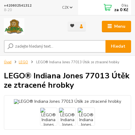
0
ks
+420602541312
CZK
za
0 Kč
8-20
Menu
Hledat
Úvod
LEGO
LEGO® Indiana Jones 77013 Útěk ze ztracené hrobky
LEGO® Indiana Jones 77013 Útěk
ze ztracené hrobky