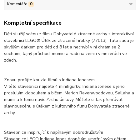
Komentáře
0
Kompletní specifikace
Děti si užijí scénu z filmu Dobyvatelé ztracené archy s interaktivní
stavebnicí LEGO® Útěk ze ztracené hrobky (77013). Tato sada je
skvělým dárkem pro děti od 8 let a nechybí v ní chrám se 2
sochami, tajný průchod, mumie a hadi na zemi i v mezerách ve
zdech.
Znovu prožijte kouzlo filmů s Indiana Jonesem
V této stavebnici najdete 4 minifigurky: Indiana Jonese s jeho
proslulým kloboukem a bičem, Marion Ravenwoodovou, Sallaha a
mumii a k tomu navíc Archu úmluvy. Můžete si tak přehrávat
slavnouscénu s útěkem z kultovního filmu Dobyvatelé ztracené
archy.
Stavebnice inspirující k napínavým dobrodružstvím
Stavebnice LEGO Indiana Jones dospělým umožní svým dětem