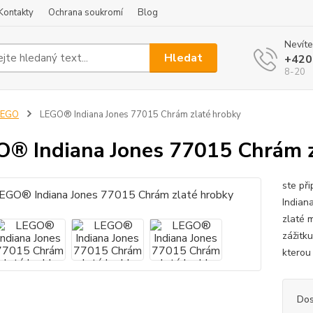
Kontakty
Ochrana soukromí
Blog
Nevíte
Hledat
+420
8-20
LEGO
LEGO® Indiana Jones 77015 Chrám zlaté hrobky
® Indiana Jones 77015 Chrám z
ste při
Indian
zlaté 
zážitk
kterou 
Dos