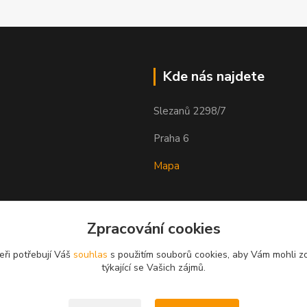
Kde nás najdete
Slezanů 2298/7
Praha 6
Mapa
Zpracování cookies
eři potřebují Váš
souhlas
s použitím souborů cookies, aby Vám mohli z
týkající se Vašich zájmů.