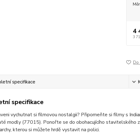
Měr
4 
3 7
Do 
etní specifikace
tní specifikace
aveni vychutnat si filmovou nostalgii? Připomeňte si filmy s Ind
té modly (77015). Ponořte se do obohacujícího stavitelského zá
archy, kterou si můžete hrdě vystavit na polici.