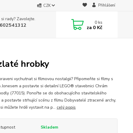
Přihlášení
CZK
 si rady? Zavolejte.
0
ks
602541312
za
0 Kč
laté hrobky
praveni vychutnat si filmovou nostalgii? Připomeňte si filmy s
a Jonesem a postavte si detailní LEGO® stavebnici Chrám
modly (77015). Ponořte se do obohacujícího stavitelského
u a postavte strhující scénu z filmu Dobyvatelé ztracené archy,
si můžete hrdě vystavit na p...
celý popis
tupnost
Skladem