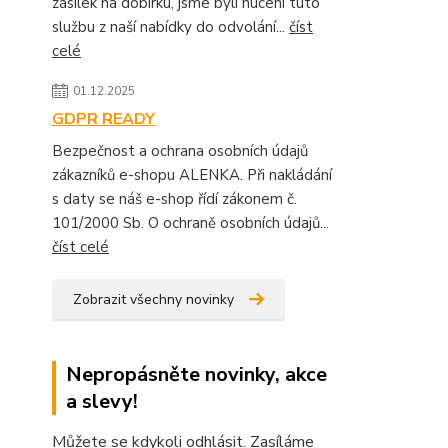
zásilek na dobírku, jsme byli nuceni tuto
službu z naší nabídky do odvolání...
číst
celé
01.12.2025
GDPR READY
Bezpečnost a ochrana osobních údajů
zákazníků e-shopu ALENKA. Při nakládání
s daty se náš e-shop řídí zákonem č.
101/2000 Sb. O ochraně osobních údajů...
číst celé
Zobrazit všechny novinky
Nepropásněte novinky, akce
a slevy!
Můžete se kdykoli odhlásit. Zasíláme