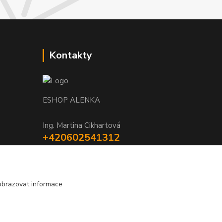
Kontakty
ESHOP ALENKA
Ing. Martina Cikhartová
+420602541312
8-20
orechovka@inmes.cz
obrazovat informace