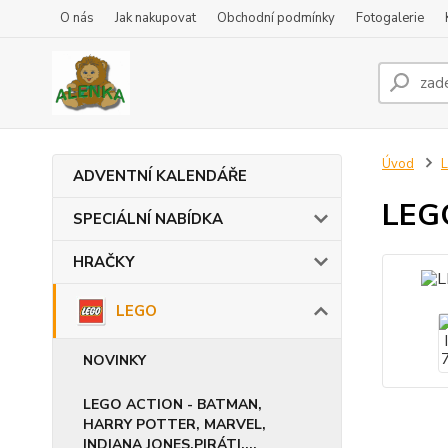
O nás
Jak nakupovat
Obchodní podmínky
Fotogalerie
Úvod
ADVENTNÍ KALENDÁŘE
LEGO
SPECIÁLNÍ NABÍDKA
HRAČKY
LEGO
NOVINKY
LEGO ACTION - BATMAN,
HARRY POTTER, MARVEL,
INDIANA JONES,PIRÁTI,...