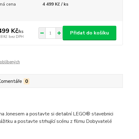
ná cena
4 499 Kč / ks
499 Kč
/
ks
Přidat do košíku
18 Kč
bez DPH
oblíbených
Komentáře
0
iana Jonesem a postavte si detailní LEGO® stavebnici
žitku a postavte strhující scénu z filmu Dobyvatelé