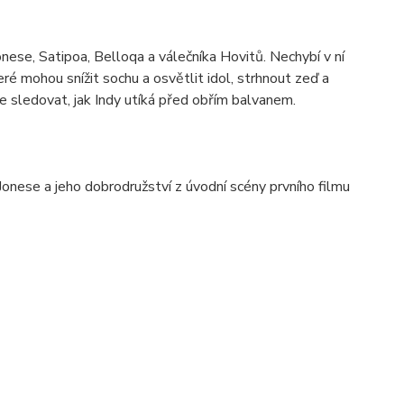
nese, Satipoa, Belloqa a válečníka Hovitů. Nechybí v ní
eré mohou snížit sochu a osvětlit idol, strhnout zeď a
e sledovat, jak Indy utíká před obřím balvanem.
nese a jeho dobrodružství z úvodní scény prvního filmu