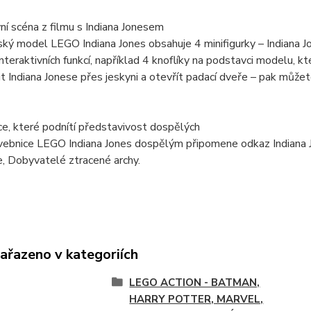
vní scéna z filmu s Indiana Jonesem
ký model LEGO Indiana Jones obsahuje 4 minifigurky – Indiana Jo
nteraktivních funkcí, například 4 knoflíky na podstavci modelu, kt
 Indiana Jonese přes jeskyni a otevřít padací dveře – pak můžet
e, které podnítí představivost dospělých
ebnice LEGO Indiana Jones dospělým připomene odkaz Indiana Jo
e, Dobyvatelé ztracené archy.
zařazeno v kategoriích
LEGO ACTION - BATMAN,
HARRY POTTER, MARVEL,