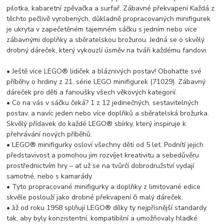
pilotka, kabaretní zpěvačka a surfař. Zábavné překvapení Každá z
těchto pečlivě vyrobených, důkladně propracovaných minifigurek
je ukryta v zapečetěném tajemném sáčku s jedním nebo více
zábavnými doplňky a sběratelskou brožurou. Jedná se o skvělý
drobný dáreček, který vykouzlí úsměv na tváři každému fandovi.
• Ještě více LEGO® lidiček a bláznivých postav! Obohaťte své
příběhy o hrdiny z 21. série LEGO minifigurek (71029). Zábavný
dáreček pro děti a fanoušky všech věkových kategorií.
• Co na vás v sáčku čeká? 1 z 12 jedinečných, sestavitelných
postav, a navíc jeden nebo více doplňků a sběratelská brožurka.
Skvělý přídavek do každé LEGO® sbírky, který inspiruje k
přehrávání nových příběhů.
• LEGO® minifigurky osloví všechny děti od 5 let. Podnítí jejich
představivost a pomohou jim rozvíjet kreativitu a sebedůvěru
prostřednictvím hry – ať už se na tvůrčí dobrodružství vydají
samotné, nebo s kamarády.
• Tyto propracované minifigurky a doplňky z limitované edice
skvěle poslouží jako drobné překvapení či malý dáreček.
• Již od roku 1958 splňují LEGO® dílky ty nejpřísnější standardy
tak, aby byly konzistentní, kompatibilní a umožňovaly hladké