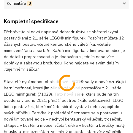
Komentáře
0
Kompletní specifikace
Přehrávejte si nová napínavá dobrodružství se sběratelskými
postavičkami z 21. série LEGO® minifigurek. Posbírat můžete 12
úžasných postav, včetně kentaurského válečníka, včelaře,
mimozemšťana a surfaře. Každá minifigurka z limitované edice je
do detailu propracovaná a je dodávána s jedním nebo více
doplňky a zábavnou brožurkou. Koho najdete ve svém dalším
„tajemném“ sáčku?
Stavitelé nyní mohou obohatit své LEGO® sady o nové vzrušující
herní možnosti, které jim přináší zábavné postavičky z 21. série
LEGO minifigurek (71029). Tato nová série, která bude na trh
uvedena v lednu 2021, přináší pestrou škálu exkluzivních LEGO
lidí a postaviček, které můžete sbírat, vystavit nebo zapojit do
svých příběhů. Partička k pohledání Seznamte se s postavami z
nové limitované edice – nechybí kentaurský válečník, trosečník,
chlapec v kostýmu mopse, včelař, dívka v kostýmu berušky, malý
houslista, mimozemšťan, vesmírný policista, starověký válečník,