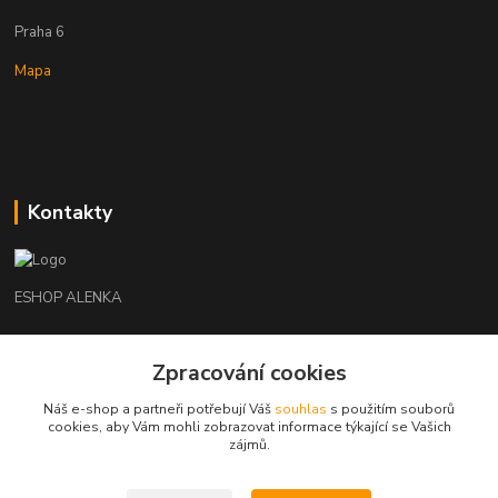
Praha 6
Mapa
Kontakty
ESHOP ALENKA
Ing. Martina Cikhartová
Zpracování cookies
+420602541312
8-20
Náš e-shop a partneři potřebují Váš
souhlas
s použitím souborů
cookies, aby Vám mohli zobrazovat informace týkající se Vašich
orechovka@inmes.cz
zájmů.