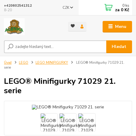
0
ks
+420602541312
CZK
za
0 Kč
8-20
Menu
Hledat
Úvod
LEGO
LEGO MINIFIGURKY
LEGO® Minifigurky 71029 21.
serie
LEGO® Minifigurky 71029 21.
serie