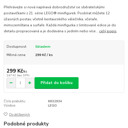
Přehrávejte si nová napínavá dobrodružství se sběratelskými
postavičkami z 21. série LEGO® minifigurek. Posbírat můžete 12
úžasných postav, včetně kentaurského válečníka, včelaře,
mimozemšťana a surfaře. Každá minifigurka z limitované edice je do
detailu propracovaná a je dodávána s jedním nebo více...
celý popis
Dostupnost
Skladem
Měrná cena
299 Kč / ks
299 Kč
/
ks
247 Kč
bez DPH
Přidat do košíku
Číslo produktu:
6832934
Výrobce:
LEGO
Do oblíbených
Podobné produkty