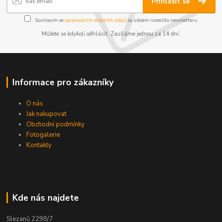
Přihlásit se
Souhlasím se
zpracováním osobních údajů
za účelem rozesílky newsletteru.
Můžete se kdykoli odhlásit. Zasíláme jednou za 14 dní.
Informace pro zákazníky
O nás
Jak nakupovat
Obchodní podmínky
Fotogalerie
Kontakty
Kde nás najdete
Slezanů 2298/7