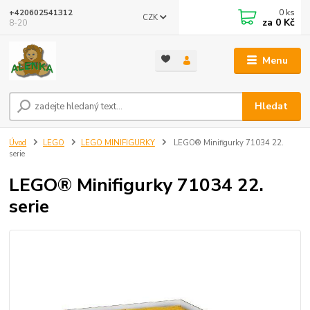
0
ks
+420602541312
CZK
za
0 Kč
8-20
Menu
Hledat
Úvod
LEGO
LEGO MINIFIGURKY
LEGO® Minifigurky 71034 22.
serie
LEGO® Minifigurky 71034 22.
serie