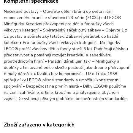
Kompletní specifikace
Nečekané postavy – Otevřete dětem bránu do světa ničím
neomezeného hraní se stavebnicí 23. série (71034) od LEGO®
Minifigurky. Kreativní překvapení pro děti a fanoušky všech
věkových kategorií • Sběratelský sáček plný zábavy – Objevte 1 z
12 postav a sběratelský letáček. Zábavný přírůstek do každé
kolekce • Pro fanoušky všech věkových kategorií – Minifigurky
LEGO® potěší všechny děti a fandy starší 5 let. Podněcují dětskou
představivost a pomáhají rozvíjet kreativitu a sebedůvěru
prostřednictvím hraní • Parádní dárek „jen tak“ – Minifigurky a
doplňky z limitované edice skvěle poslouží jako drobné překvapení
či malý dáreček • Kvalita bez kompromisů – Už od roku 1958
splňují dílky LEGO® přísné standardy a umožňují konzistentní
spojování • Bezpečnost na prvním místě – Dílky LEGO® pouštíme
na zem, zahříváme, drtíme, kroutíme a analyzujeme, abychom
zajistili, že vyhovují přísným globálním bezpečnostním standardům
Zboží zařazeno v kategoriích