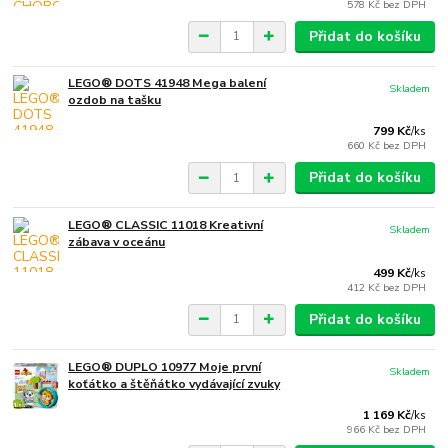
578 Kč
bez DPH
Přidat do košíku
LEGO® DOTS 41948 Mega balení
Skladem
ozdob na tašku
799 Kč
/
ks
660 Kč
bez DPH
Přidat do košíku
LEGO® CLASSIC 11018 Kreativní
Skladem
zábava v oceánu
499 Kč
/
ks
412 Kč
bez DPH
Přidat do košíku
LEGO® DUPLO 10977 Moje první
Skladem
koťátko a štěňátko vydávající zvuky
1 169 Kč
/
ks
966 Kč
bez DPH