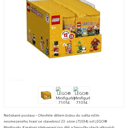
Nečekané postavy – Otevřete dětem bránu do světa ničím
neomezeného hraní se stavebnicí 23. série (71034) od LEGO®
Minifigurky. Kreativní překvapení pro děti a fanoušky všech věkových