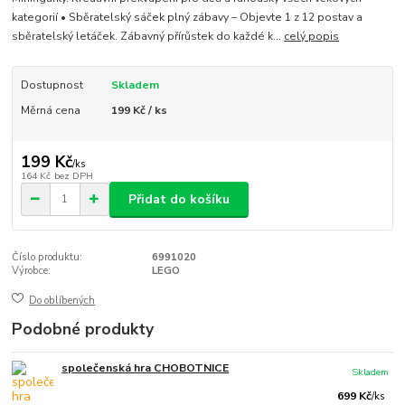
kategorií • Sběratelský sáček plný zábavy – Objevte 1 z 12 postav a
sběratelský letáček. Zábavný přírůstek do každé k...
celý popis
Dostupnost
Skladem
Měrná cena
199 Kč / ks
199 Kč
/
ks
164 Kč
bez DPH
Přidat do košíku
Číslo produktu:
6991020
Výrobce:
LEGO
Do oblíbených
Podobné produkty
společenská hra CHOBOTNICE
Skladem
699 Kč
/
ks