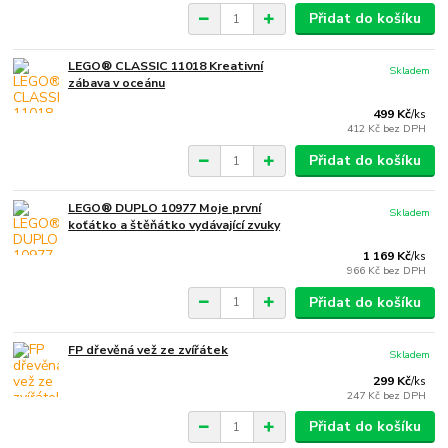
Přidat do košíku
LEGO® CLASSIC 11018 Kreativní
Skladem
zábava v oceánu
499 Kč
/
ks
412 Kč
bez DPH
Přidat do košíku
LEGO® DUPLO 10977 Moje první
Skladem
koťátko a štěňátko vydávající zvuky
1 169 Kč
/
ks
966 Kč
bez DPH
Přidat do košíku
FP dřevěná vež ze zvířátek
Skladem
299 Kč
/
ks
247 Kč
bez DPH
Přidat do košíku