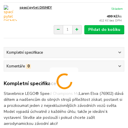
spací pytel DISNEY
Skladem
499 Kč
/
ks
412 Kč
bez DPH
Přidat do košíku
Kompletní specifikace
Komentáře
0
Kompletní specifikace
Stavebnice LEGO® Speed Champions McLaren Elva (76902) dává
dětem a nadšencům do silných strojů příležitost získat, postavit si
a prozkoumat jeden z nejexkluziv­nějších závodních vozů světa.
Model vypadá úchvatně z každého úhlu, takže je ideální k
vystavení. Skvěle ale poslouží i pokud chcete zažít
aerodynamickou závodní akci!