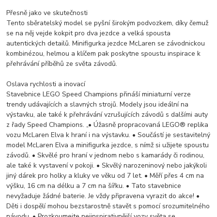
Přesně jako ve skutečnosti
Tento sběratelský model se pyšní širokým podvozkem, díky čemuž
se na něj vejde kokpit pro dva jezdce a velká spousta
autentických detailů. Minifigurka jezdce McLaren se závodnickou
kombinézou, helmou a klíčem pak poskytne spoustu inspirace k
přehrávání příběhů ze světa závodů.
Oslava rychlosti a inovací
Stavebnice LEGO Speed Champions přináší miniaturní verze
trendy udávajících a slavných strojů. Modely jsou ideální na
výstavku, ale také k přehrávání vzrušujících závodů s dalšími auty
z řady Speed Champions. „• Úžasně propracovaná LEGO® replika
vozu McLaren Elva k hraní i na výstavku. • Součástí je sestavitelný
model McLaren Elva a minifigurka jezdce, s nímž si užijete spoustu
závodů. • Skvělé pro hraní v jednom nebo s kamarády či rodinou,
ale také k vystavení v pokoji. • Skvělý narozeninový nebo jakýkoli
jiný dárek pro holky a kluky ve věku od 7 let. • Měří přes 4 cm na
výšku, 16 cm na délku a 7 cm na šířku. • Tato stavebnice
nevyžaduje žádné baterie. Je vždy připravena vyrazit do akce! •
Děti i dospělí mohou bezstarostně stavět s pomocí srozumitelného
návodu. • Prozkoumejte nejinspirativnější vozy světa se