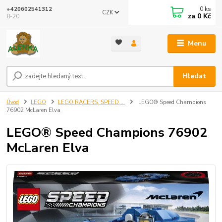
0
ks
+420602541312
CZK
za
0 Kč
8-20
Menu
Hledat
Úvod
LEGO
LEGO RACERS, SPEED,...
LEGO® Speed Champions
76902 McLaren Elva
LEGO® Speed Champions 76902
McLaren Elva