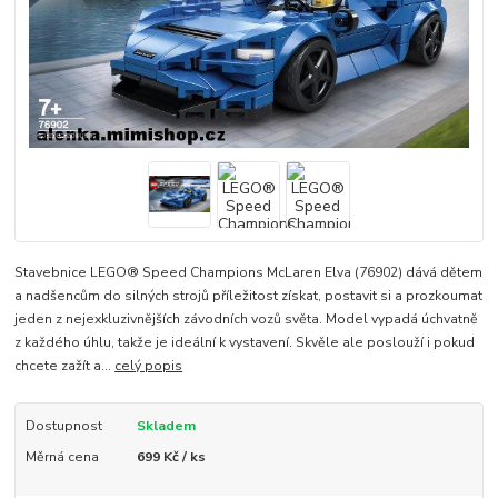
Stavebnice LEGO® Speed Champions McLaren Elva (76902) dává dětem
a nadšencům do silných strojů příležitost získat, postavit si a prozkoumat
jeden z nejexkluziv­nějších závodních vozů světa. Model vypadá úchvatně
z každého úhlu, takže je ideální k vystavení. Skvěle ale poslouží i pokud
chcete zažít a...
celý popis
Dostupnost
Skladem
Měrná cena
699 Kč / ks