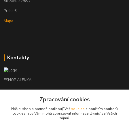
Slezanů 2298/7
Praha 6
Mapa
Kontakty
ESHOP ALENKA
Ing. Martina Cikhartová
Zpracování cookies
+420602541312
8-20
Náš e-shop a partneři potřebují Váš
souhlas
s použitím souborů
cookies, aby Vám mohli zobrazovat informace týkající se Vašich
orechovka@inmes.cz
zájmů.