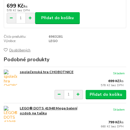
699 Kč
/
ks
578 Kč
bez DPH
Přidat do košíku
Číslo produktu:
6963281
Výrobce:
LEGO
Do oblíbených
Podobné produkty
společenská hra CHOBOTNICE
Skladem
699 Kč
/
ks
578 Kč
bez DPH
Přidat do košíku
LEGO® DOTS 41948 Mega balení
Skladem
ozdob na tašku
799 Kč
/
ks
660 Kč
bez DPH