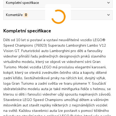
Kompletní specifikace
Komentáře
0
Kompletní specifikace
Děti od 10 let si postaví a vystaví neuvěřitelné vozidlo LEGO®
Speed Champions (76923) Superauto Lamborghini Lambo V12
Vision GT. Futuristické auto Lamborghini pro děti a fanoušky
videoher přináší řadu jedinečných designových prvků slavného
virtuálního modelu, který se objevil ve videoherní sérii Gran
Turismo. Model vozidla LEGO má proslulou elegantní karoserii,
kokpit, který se otevírá zvednutím čelního skla a kapoty, dělené
zadní křídlo, šestiúhelníkové prvky na ráfcích kol, dvojitý výfuk,
loga Gran Turismo a zadní světla ve tvaru písmene Y. Součástí
sběratelského modelu auta je také minifigurka řidiče s helmou, se
kterou si děti i fanoušci videoher užijí spoustu napínavých závodů.
Stavebnice LEGO Speed Champions umožňují dětem a vášnivým
milovníkům aut stavět repliky některých z nejznámějších vozidel
na světě. Každou stavebnici auta lze postavit s pomocí tištěného