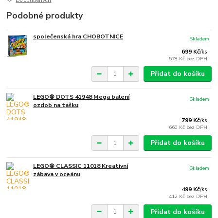
Do oblíbených
Podobné produkty
společenská hra CHOBOTNICE
Skladem
699 Kč
/
ks
578 Kč
bez DPH
Přidat do košíku
LEGO® DOTS 41948 Mega balení
Skladem
ozdob na tašku
799 Kč
/
ks
660 Kč
bez DPH
Přidat do košíku
LEGO® CLASSIC 11018 Kreativní
Skladem
zábava v oceánu
499 Kč
/
ks
412 Kč
bez DPH
Přidat do košíku