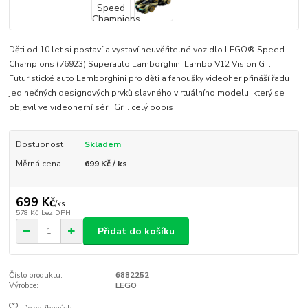
Děti od 10 let si postaví a vystaví neuvěřitelné vozidlo LEGO® Speed
Champions (76923) Superauto Lamborghini Lambo V12 Vision GT.
Futuristické auto Lamborghini pro děti a fanoušky videoher přináší řadu
jedinečných designových prvků slavného virtuálního modelu, který se
objevil ve videoherní sérii Gr...
celý popis
Dostupnost
Skladem
Měrná cena
699 Kč / ks
699 Kč
/
ks
578 Kč
bez DPH
Přidat do košíku
Číslo produktu:
6882252
Výrobce:
LEGO