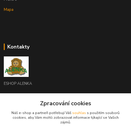
Mapa
Kontakty
ESHOP ALENKA
Ing. Martina Cikhartová
Zpracování cookies
+420602541312
8-20
Náš e-shop a partneři potřebují Váš
souhlas
s použitím souborů
cookies, aby Vám mohli zobrazovat informace týkající se Vašich
orechovka@inmes.cz
zájmů.