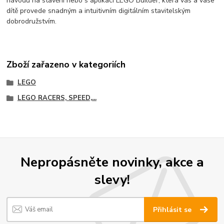
návodu na stavění nebo s aplikací LEGO Builder, která vás a vaše
dítě provede snadným a intuitivním digitálním stavitelským
dobrodružstvím.
Zboží zařazeno v kategoriích
LEGO
LEGO RACERS, SPEED,...
Nepropásněte novinky, akce a
slevy!
Přihlásit se