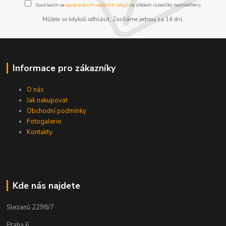
Souhlasím se
zpracováním osobních údajů
za účelem rozesílky newsletteru.
Můžete se kdykoli odhlásit. Zasíláme jednou za 14 dní.
Informace pro zákazníky
O nás
Jak nakupovat
Obchodní podmínky
Fotogalerie
Kontakty
Kde nás najdete
Slezanů 2298/7
Praha 6