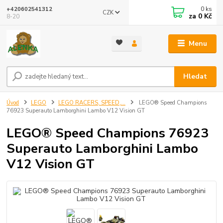
0
ks
+420602541312
CZK
za
0 Kč
8-20
Menu
Hledat
Úvod
LEGO
LEGO RACERS, SPEED,...
LEGO® Speed Champions
76923 Superauto Lamborghini Lambo V12 Vision GT
LEGO® Speed Champions 76923
Superauto Lamborghini Lambo
V12 Vision GT