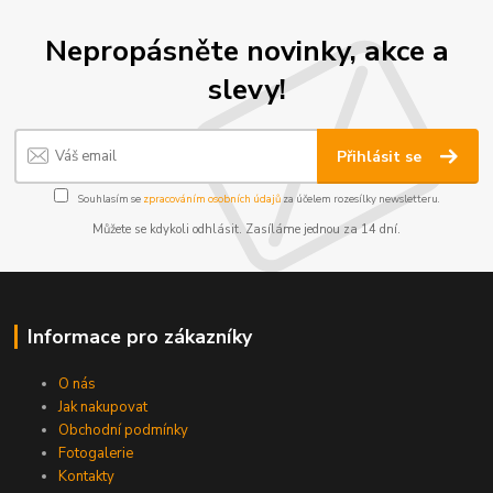
Nepropásněte novinky, akce a
slevy!
Přihlásit se
Souhlasím se
zpracováním osobních údajů
za účelem rozesílky newsletteru.
Můžete se kdykoli odhlásit. Zasíláme jednou za 14 dní.
Informace pro zákazníky
O nás
Jak nakupovat
Obchodní podmínky
Fotogalerie
Kontakty