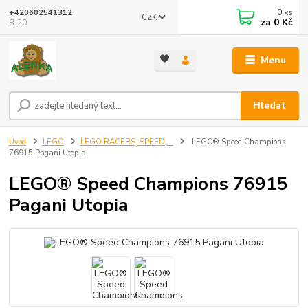
0
ks
+420602541312
CZK
za
0 Kč
8-20
Menu
Hledat
Úvod
LEGO
LEGO RACERS, SPEED,...
LEGO® Speed Champions
76915 Pagani Utopia
LEGO® Speed Champions 76915
Pagani Utopia