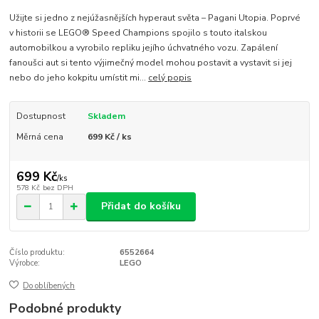
Užijte si jedno z nejúžasnějších hyperaut světa – Pagani Utopia. Poprvé
v historii se LEGO® Speed Champions spojilo s touto italskou
automobilkou a vyrobilo repliku jejího úchvatného vozu. Zapálení
fanoušci aut si tento výjimečný model mohou postavit a vystavit si jej
nebo do jeho kokpitu umístit mi...
celý popis
Dostupnost
Skladem
Měrná cena
699 Kč / ks
699 Kč
/
ks
578 Kč
bez DPH
Přidat do košíku
Číslo produktu:
6552664
Výrobce:
LEGO
Do oblíbených
Podobné produkty