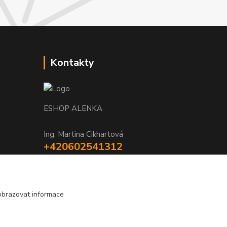
Kontakty
ESHOP ALENKA
Ing. Martina Cikhartová
+420602541312
8-20
orechovka@inmes.cz
obrazovat informace