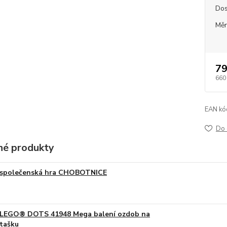
Dos
Měr
79
660
EAN kó
Do 
é produkty
společenská hra CHOBOTNICE
LEGO® DOTS 41948 Mega balení ozdob na
tašku