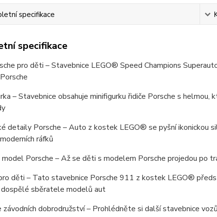
etní specifikace
tní specifikace
sche pro děti – Stavebnice LEGO® Speed Champions Superauto 
 Porsche
urka – Stavebnice obsahuje minifigurku řidiče Porsche s helmou,
dy
é detaily Porsche – Auto z kostek LEGO® se pyšní ikonickou silu
moderních ráfků
model Porsche – Až se děti s modelem Porsche projedou po trati
ro děti – Tato stavebnice Porsche 911 z kostek LEGO® představ
i dospělé sběratele modelů aut
ce závodních dobrodružství – Prohlédněte si další stavebnice 