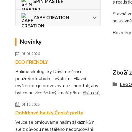
SPIN MASTER
s realist
Slavná vo
ZAPF CREATION
nejslavně
Rozměry –
Novinky
01.01.2026
ECO FRIENDLY
Balíme ekologicky Dáváme šanci
Zboží 
použitým krabicím i výplním.. Hlavní
LEGO
myšlenkou je provozovat e-shop tak, aby
byl co nejvíce šetrný k naší příro...
číst celé
01.12.2025
Dobírkové balíky České pošty
Velice se omlouváme našim zákazníkům,
ale z důvodu neustálého nedoručování