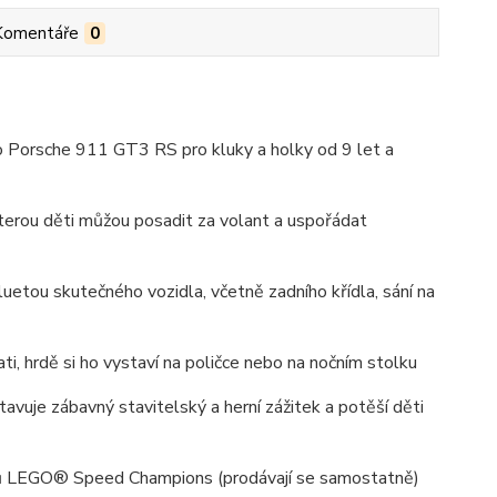
Komentáře
0
Porsche 911 GT3 RS pro kluky a holky od 9 let a
 kterou děti můžou posadit za volant a uspořádat
etou skutečného vozidla, včetně zadního křídla, sání na
, hrdě si ho vystaví na poličce nebo na nočním stolku
uje zábavný stavitelský a herní zážitek a potěší děti
vozů LEGO® Speed Champions (prodávají se samostatně)