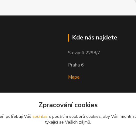
Kde nás najdete
Slezanů 2298/7
Praha 6
Mapa
Zpracování cookies
eři potřebují Váš
souhlas
s použitím souborů cookies, aby Vám mohli z
týkající se Vašich zájmů.