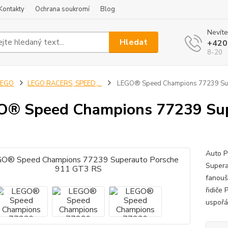
Kontakty
Ochrana soukromí
Blog
Nevíte
Hledat
+420
8-20
LEGO
LEGO RACERS, SPEED,...
LEGO® Speed Champions 77239 Sup
® Speed Champions 77239 Sup
Auto P
Supera
fanouš
řidiče
uspořá