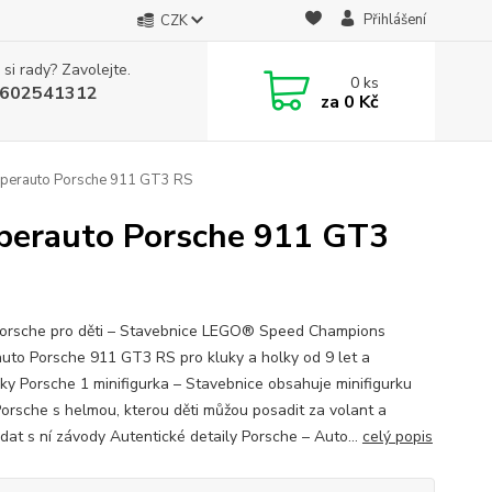
Přihlášení
CZK
 si rady? Zavolejte.
0
ks
602541312
za
0 Kč
erauto Porsche 911 GT3 RS
erauto Porsche 911 GT3
orsche pro děti – Stavebnice LEGO® Speed Champions
uto Porsche 911 GT3 RS pro kluky a holky od 9 let a
ky Porsche 1 minifigurka – Stavebnice obsahuje minifigurku
 Porsche s helmou, kterou děti můžou posadit za volant a
dat s ní závody Autentické detaily Porsche – Auto...
celý popis