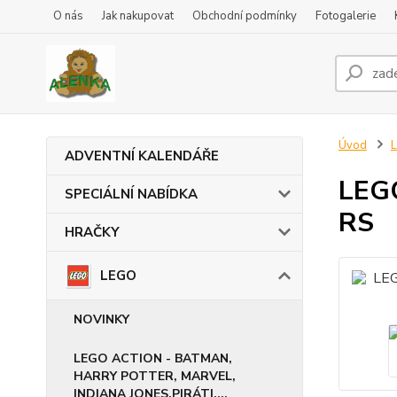
O nás
Jak nakupovat
Obchodní podmínky
Fotogalerie
Úvod
ADVENTNÍ KALENDÁŘE
LEGO
SPECIÁLNÍ NABÍDKA
RS
HRAČKY
LEGO
NOVINKY
LEGO ACTION - BATMAN,
HARRY POTTER, MARVEL,
INDIANA JONES,PIRÁTI,...