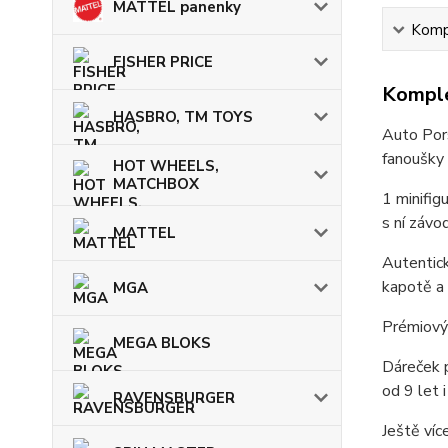
MATTEL panenky
Kompl
FISHER PRICE
Komple
HASBRO, TM TOYS
Auto Por
fanoušky
HOT WHEELS,
MATCHBOX
1 minifig
s ní závo
MATTEL
Autentick
kapotě a 
MGA
Prémiový 
MEGA BLOKS
Dáreček p
od 9 let 
RAVENSBURGER
Ještě ví