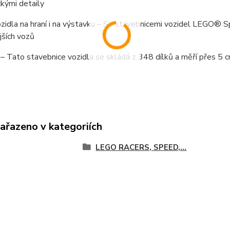
ickými detaily
zidla na hraní i na výstavku – Se stavebnicemi vozidel LEGO® Sp
jších vozů
 Tato stavebnice vozidla se skládá z 348 dílků a měří přes 5 cm
zařazeno v kategoriích
LEGO RACERS, SPEED,...