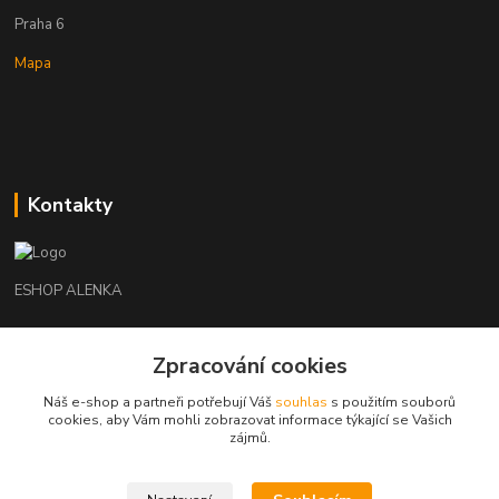
Praha 6
Mapa
Kontakty
ESHOP ALENKA
Ing. Martina Cikhartová
Zpracování cookies
+420602541312
8-20
Náš e-shop a partneři potřebují Váš
souhlas
s použitím souborů
cookies, aby Vám mohli zobrazovat informace týkající se Vašich
orechovka@inmes.cz
zájmů.