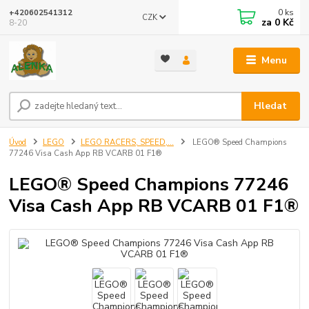
0
ks
+420602541312
CZK
za
0 Kč
8-20
Menu
Hledat
Úvod
LEGO
LEGO RACERS, SPEED,...
LEGO® Speed Champions
77246 Visa Cash App RB VCARB 01 F1®
LEGO® Speed Champions 77246
Visa Cash App RB VCARB 01 F1®