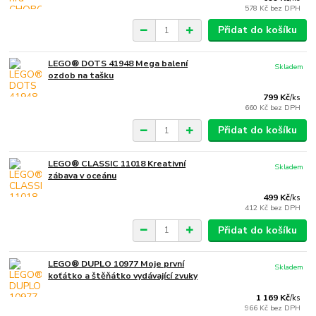
578 Kč
bez DPH
Přidat do košíku
LEGO® DOTS 41948 Mega balení
Skladem
ozdob na tašku
799 Kč
/
ks
660 Kč
bez DPH
Přidat do košíku
LEGO® CLASSIC 11018 Kreativní
Skladem
zábava v oceánu
499 Kč
/
ks
412 Kč
bez DPH
Přidat do košíku
LEGO® DUPLO 10977 Moje první
Skladem
koťátko a štěňátko vydávající zvuky
1 169 Kč
/
ks
966 Kč
bez DPH