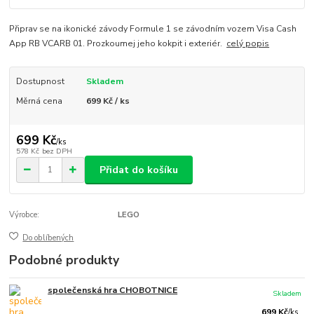
Připrav se na ikonické závody Formule 1 se závodním vozem Visa Cash
App RB VCARB 01. Prozkoumej jeho kokpit i exteriér.
celý popis
Dostupnost
Skladem
Měrná cena
699 Kč / ks
699 Kč
/
ks
578 Kč
bez DPH
Přidat do košíku
Výrobce:
LEGO
Do oblíbených
Podobné produkty
společenská hra CHOBOTNICE
Skladem
699 Kč
/
ks