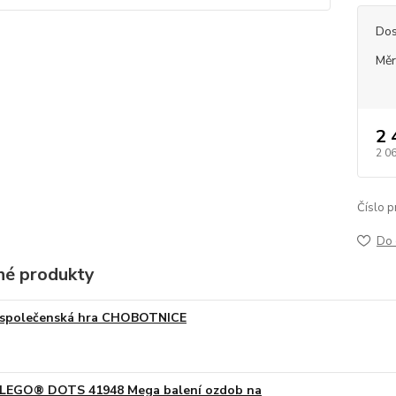
Dos
Měr
2 
2 0
Číslo p
Do 
é produkty
společenská hra CHOBOTNICE
LEGO® DOTS 41948 Mega balení ozdob na