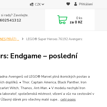
Přihlášení
CZK
 si rady? Zavolejte.
0
ks
602541312
za
0 Kč
S,PIRÁTI,...
LEGO® Super Heroes 76192 Avengers:
s: Endgame – poslední
ladna Avengerů od LEGO® Marvel plná ikonických postav a
ích doplňků. • Thor, Captain America, Black Panther, Iron
carlet Witch, Thanos, Ant-Man. • V modelu nechybí Iron
 laboratoř, společenská místnost, vězení a vůz na cestování v
• Úžasný dárek pro všechny malé supe...
celý popis