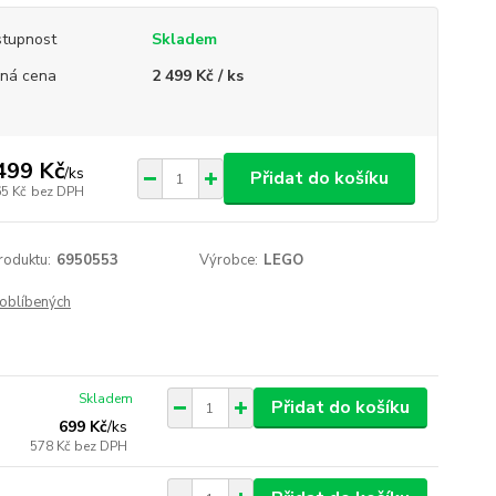
tupnost
Skladem
ná cena
2 499 Kč / ks
499 Kč
/
ks
Přidat do košíku
65 Kč
bez DPH
roduktu:
6950553
Výrobce:
LEGO
oblíbených
Skladem
Přidat do košíku
699 Kč
/
ks
578 Kč
bez DPH