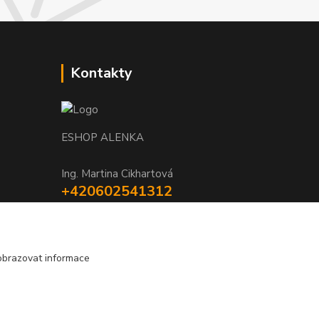
Kontakty
ESHOP ALENKA
Ing. Martina Cikhartová
+420602541312
8-20
orechovka@inmes.cz
obrazovat informace