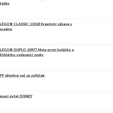
tašku
LEGO® CLASSIC 11018 Kreativní zábava v
oceánu
LEGO® DUPLO 10977 Moje první koťátko a
štěňátko vydávající zvuky
FP dřevěná vež ze zvířátek
spací pytel DISNEY