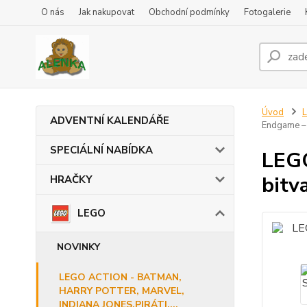
O nás
Jak nakupovat
Obchodní podmínky
Fotogalerie
Úvod
ADVENTNÍ KALENDÁŘE
Endgame – 
SPECIÁLNÍ NABÍDKA
LEGO
bitv
HRAČKY
LEGO
NOVINKY
LEGO ACTION - BATMAN,
HARRY POTTER, MARVEL,
INDIANA JONES,PIRÁTI,...