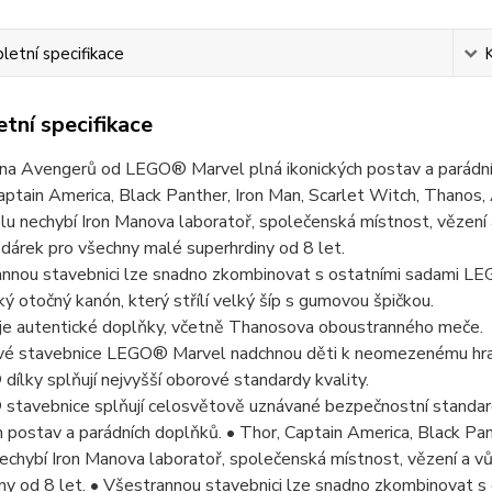
etní specifikace
tní specifikace
dna Avengerů od LEGO® Marvel plná ikonických postav a parádní
aptain America, Black Panther, Iron Man, Scarlet Witch, Thanos,
u nechybí Iron Manova laboratoř, společenská místnost, vězení a
dárek pro všechny malé superhrdiny od 8 let.
annou stavebnici lze snadno zkombinovat s ostatními sadami L
ý otočný kanón, který střílí velký šíp s gumovou špičkou.
je autentické doplňky, včetně Thanosova oboustranného meče.
vé stavebnice LEGO® Marvel nadchnou děti k neomezenému hra
ílky splňují nejvyšší oborové standardy kvality.
stavebnice splňují celosvětově uznávané bezpečnostní standa
h postav a parádních doplňků. • Thor, Captain America, Black Pa
chybí Iron Manova laboratoř, společenská místnost, vězení a vů
iny od 8 let. • Všestrannou stavebnici lze snadno zkombinovat