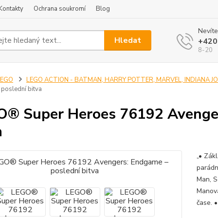
Kontakty
Ochrana soukromí
Blog
Nevíte
Hledat
+420
8-20
LEGO
LEGO ACTION - BATMAN, HARRY POTTER, MARVEL, INDIANA JONE
poslední bitva
® Super Heroes 76192 Avenger
a
„• Zák
parádn
Man, S
Manova
čase. 