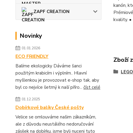
kanón, kt
ZAPF CREATION
Prémiové
kvality. 
Novinky
01.01.2026
ECO FRIENDLY
Zboží 
Balíme ekologicky Dáváme šanci
LEGO
použitým krabicím i výplním.. Hlavní
myšlenkou je provozovat e-shop tak, aby
byl co nejvíce šetrný k naší příro...
číst celé
01.12.2025
Dobírkové balíky České pošty
Velice se omlouváme našim zákazníkům,
ale z důvodu neustálého nedoručování
zásilek na dobírku, jsme byli nuceni tuto