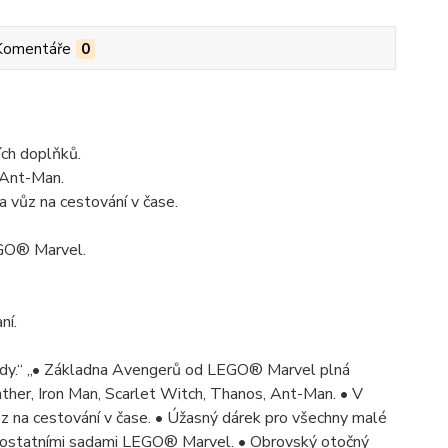
Komentáře
0
ch doplňků.
 Ant-Man.
 vůz na cestování v čase.
EGO® Marvel.
ní.
rdy.“ „• Základna Avengerů od LEGO® Marvel plná
nther, Iron Man, Scarlet Witch, Thanos, Ant-Man. • V
z na cestování v čase. • Úžasný dárek pro všechny malé
 s ostatními sadami LEGO® Marvel. • Obrovský otočný