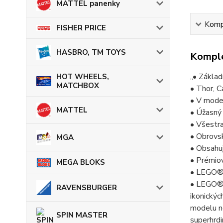
MATTEL panenky
Kompl
FISHER PRICE
HASBRO, TM TOYS
Komple
„• Zákla
HOT WHEELS,
MATCHBOX
• Thor, C
• V model
MATTEL
• Úžasný 
• Všestr
• Obrovsk
MGA
• Obsahu
• Prémio
MEGA BLOKS
• LEGO® d
• LEGO® 
RAVENSBURGER
ikonickýc
modelu ne
SPIN MASTER
superhrd