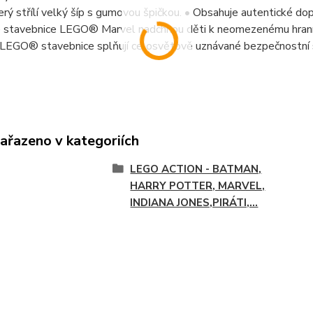
erý střílí velký šíp s gumovou špičkou. • Obsahuje autentické 
 stavebnice LEGO® Marvel nadchnou děti k neomezenému hraní. 
• LEGO® stavebnice splňují celosvětově uznávané bezpečnostní 
zařazeno v kategoriích
LEGO ACTION - BATMAN,
HARRY POTTER, MARVEL,
INDIANA JONES,PIRÁTI,...