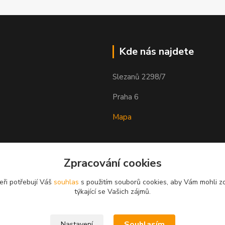
Kde nás najdete
Slezanů 2298/7
Praha 6
Mapa
Zpracování cookies
eři potřebují Váš
souhlas
s použitím souborů cookies, aby Vám mohli z
týkající se Vašich zájmů.
Souhlasím
Nastavení