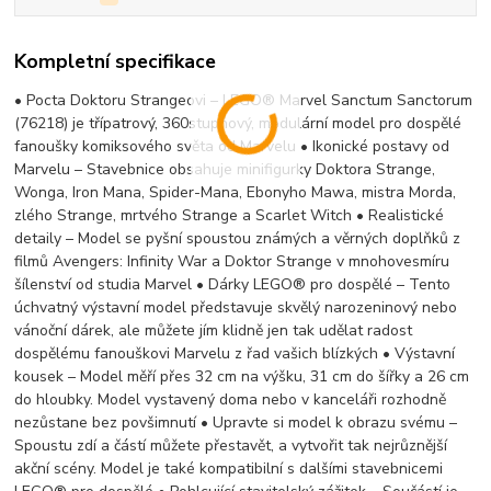
Kompletní specifikace
• Pocta Doktoru Strangeovi – LEGO® Marvel Sanctum Sanctorum
(76218) je třípatrový, 360stupňový, modulární model pro dospělé
fanoušky komiksového světa od Marvelu • Ikonické postavy od
Marvelu – Stavebnice obsahuje minifigurky Doktora Strange,
Wonga, Iron Mana, Spider-Mana, Ebonyho Mawa, mistra Morda,
zlého Strange, mrtvého Strange a Scarlet Witch • Realistické
detaily – Model se pyšní spoustou známých a věrných doplňků z
filmů Avengers: Infinity War a Doktor Strange v mnohovesmíru
šílenství od studia Marvel • Dárky LEGO® pro dospělé – Tento
úchvatný výstavní model představuje skvělý narozeninový nebo
vánoční dárek, ale můžete jím klidně jen tak udělat radost
dospělému fanouškovi Marvelu z řad vašich blízkých • Výstavní
kousek – Model měří přes 32 cm na výšku, 31 cm do šířky a 26 cm
do hloubky. Model vystavený doma nebo v kanceláři rozhodně
nezůstane bez povšimnutí • Upravte si model k obrazu svému –
Spoustu zdí a částí můžete přestavět, a vytvořit tak nejrůznější
akční scény. Model je také kompatibilní s dalšími stavebnicemi