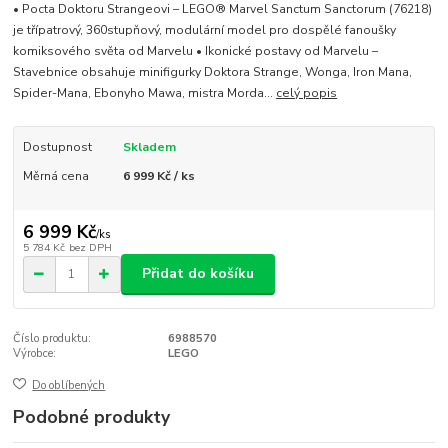
• Pocta Doktoru Strangeovi – LEGO® Marvel Sanctum Sanctorum (76218)
je třípatrový, 360stupňový, modulární model pro dospělé fanoušky
komiksového světa od Marvelu • Ikonické postavy od Marvelu –
Stavebnice obsahuje minifigurky Doktora Strange, Wonga, Iron Mana,
Spider-Mana, Ebonyho Mawa, mistra Morda...
celý popis
Dostupnost
Skladem
Měrná cena
6 999 Kč / ks
6 999 Kč
/
ks
5 784 Kč
bez DPH
Přidat do košíku
Číslo produktu:
6988570
Výrobce:
LEGO
Do oblíbených
Podobné produkty