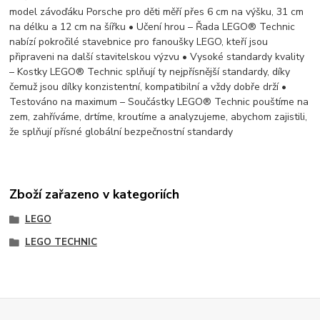
model závoďáku Porsche pro děti měří přes 6 cm na výšku, 31 cm
na délku a 12 cm na šířku • Učení hrou – Řada LEGO® Technic
nabízí pokročilé stavebnice pro fanoušky LEGO, kteří jsou
připraveni na další stavitelskou výzvu • Vysoké standardy kvality
– Kostky LEGO® Technic splňují ty nejpřísnější standardy, díky
čemuž jsou dílky konzistentní, kompatibilní a vždy dobře drží •
Testováno na maximum – Součástky LEGO® Technic pouštíme na
zem, zahříváme, drtíme, kroutíme a analyzujeme, abychom zajistili,
že splňují přísné globální bezpečnostní standardy
Zboží zařazeno v kategoriích
LEGO
LEGO TECHNIC