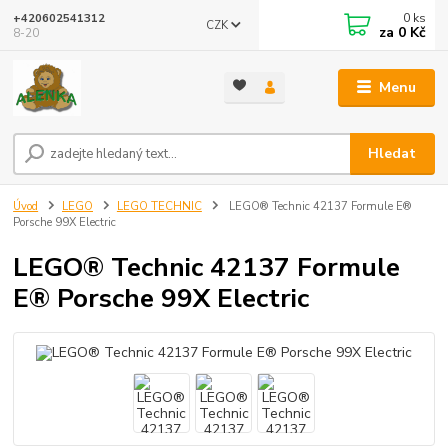
0
ks
+420602541312
CZK
za
0 Kč
8-20
Menu
Hledat
Úvod
LEGO
LEGO TECHNIC
LEGO® Technic 42137 Formule E®
Porsche 99X Electric
LEGO® Technic 42137 Formule
E® Porsche 99X Electric