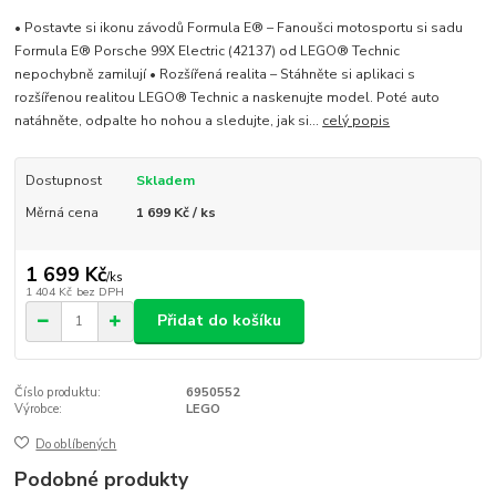
• Postavte si ikonu závodů Formula E® – Fanoušci motosportu si sadu
Formula E® Porsche 99X Electric (42137) od LEGO® Technic
nepochybně zamilují • Rozšířená realita – Stáhněte si aplikaci s
rozšířenou realitou LEGO® Technic a naskenujte model. Poté auto
natáhněte, odpalte ho nohou a sledujte, jak si...
celý popis
Dostupnost
Skladem
Měrná cena
1 699 Kč / ks
1 699 Kč
/
ks
1 404 Kč
bez DPH
Přidat do košíku
Číslo produktu:
6950552
Výrobce:
LEGO
Do oblíbených
Podobné produkty