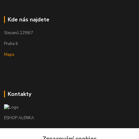
Kde nás najdete
Slezanů 2298/7
Praha 6
Mapa
Kontakty
ESHOP ALENKA
Ing. Martina Cikhartová
Zpracování cookies
+420602541312