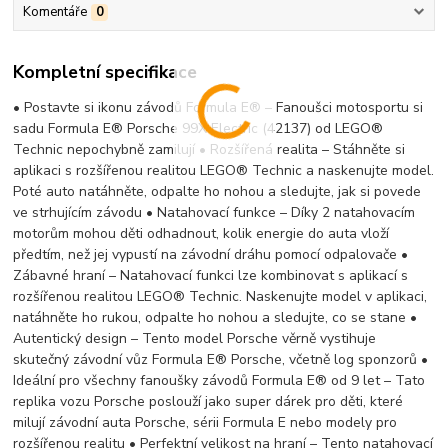
Komentáře
0
Kompletní specifikace
• Postavte si ikonu závodů Formula E® – Fanoušci motosportu si
sadu Formula E® Porsche 99X Electric (42137) od LEGO®
Technic nepochybně zamilují • Rozšířená realita – Stáhněte si
aplikaci s rozšířenou realitou LEGO® Technic a naskenujte model.
Poté auto natáhněte, odpalte ho nohou a sledujte, jak si povede
ve strhujícím závodu • Natahovací funkce – Díky 2 natahovacím
motorům mohou děti odhadnout, kolik energie do auta vloží
předtím, než jej vypustí na závodní dráhu pomocí odpalovače •
Zábavné hraní – Natahovací funkci lze kombinovat s aplikací s
rozšířenou realitou LEGO® Technic. Naskenujte model v aplikaci,
natáhněte ho rukou, odpalte ho nohou a sledujte, co se stane •
Autentický design – Tento model Porsche věrně vystihuje
skutečný závodní vůz Formula E® Porsche, včetně log sponzorů •
Ideální pro všechny fanoušky závodů Formula E® od 9 let – Tato
replika vozu Porsche poslouží jako super dárek pro děti, které
milují závodní auta Porsche, sérii Formula E nebo modely pro
rozšířenou realitu • Perfektní velikost na hraní – Tento natahovací