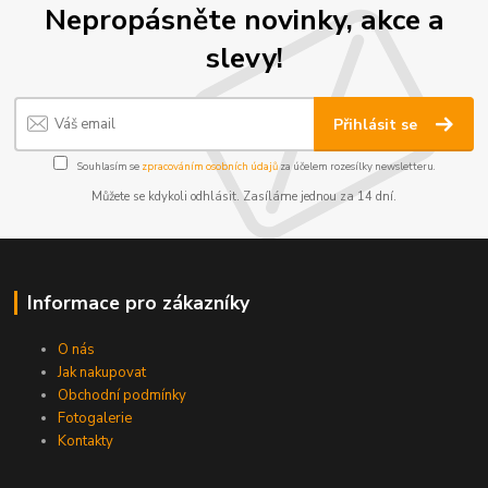
Nepropásněte novinky, akce a
slevy!
Přihlásit se
Souhlasím se
zpracováním osobních údajů
za účelem rozesílky newsletteru.
Můžete se kdykoli odhlásit. Zasíláme jednou za 14 dní.
Informace pro zákazníky
O nás
Jak nakupovat
Obchodní podmínky
Fotogalerie
Kontakty