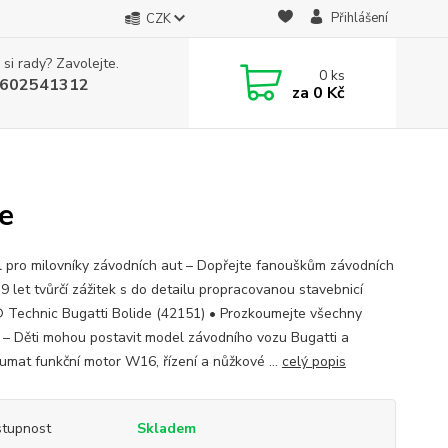
Přihlášení
CZK
 si rady? Zavolejte.
0
ks
602541312
za
0 Kč
e
 pro milovníky závodních aut – Dopřejte fanouškům závodních
9 let tvůrčí zážitek s do detailu propracovanou stavebnicí
Technic Bugatti Bolide (42151) • Prozkoumejte všechny
y – Děti mohou postavit model závodního vozu Bugatti a
umat funkční motor W16, řízení a nůžkové ...
celý popis
tupnost
Skladem