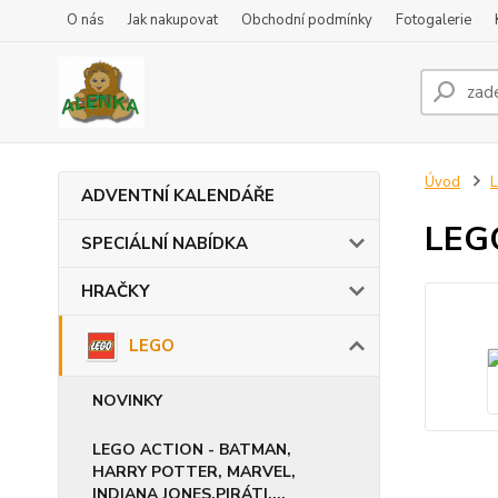
O nás
Jak nakupovat
Obchodní podmínky
Fotogalerie
Úvod
ADVENTNÍ KALENDÁŘE
LEGO
SPECIÁLNÍ NABÍDKA
HRAČKY
LEGO
NOVINKY
LEGO ACTION - BATMAN,
HARRY POTTER, MARVEL,
INDIANA JONES,PIRÁTI,...