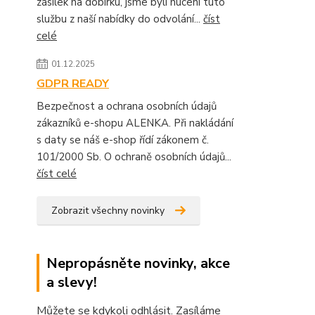
zásilek na dobírku, jsme byli nuceni tuto
službu z naší nabídky do odvolání...
číst
celé
01.12.2025
GDPR READY
Bezpečnost a ochrana osobních údajů
zákazníků e-shopu ALENKA. Při nakládání
s daty se náš e-shop řídí zákonem č.
101/2000 Sb. O ochraně osobních údajů...
číst celé
Zobrazit všechny novinky
Nepropásněte novinky, akce
a slevy!
Můžete se kdykoli odhlásit. Zasíláme