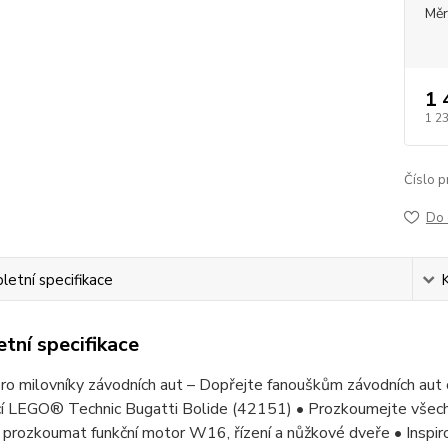
Měr
1 
1 2
Číslo p
Do 
etní specifikace
tní specifikace
o milovníky závodních aut – Dopřejte fanouškům závodních aut o
cí LEGO® Technic Bugatti Bolide (42151) • Prozkoumejte všech
 prozkoumat funkční motor W16, řízení a nůžkové dveře • Inspi