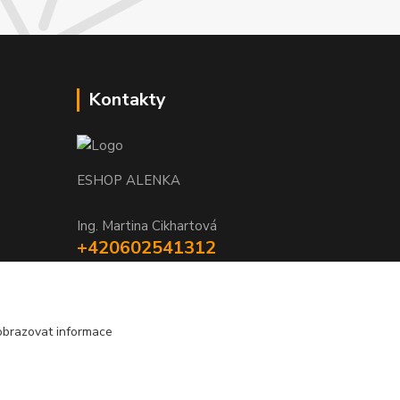
Kontakty
ESHOP ALENKA
Ing. Martina Cikhartová
+420602541312
8-20
orechovka@inmes.cz
obrazovat informace