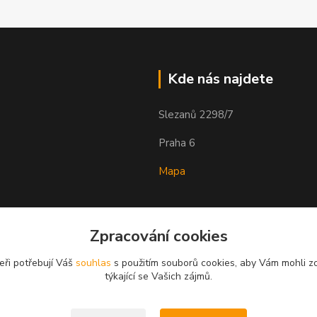
Kde nás najdete
Slezanů 2298/7
Praha 6
Mapa
Zpracování cookies
eři potřebují Váš
souhlas
s použitím souborů cookies, aby Vám mohli z
týkající se Vašich zájmů.