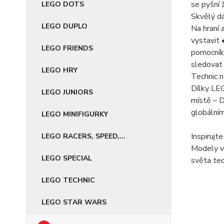
se pyšní 
LEGO DOTS
Skvělý dá
LEGO DUPLO
Na hraní 
vystavit
LEGO FRIENDS
pomocník 
sledovat
LEGO HRY
Technic n
Dílky LEG
LEGO JUNIORS
místě – D
globální
LEGO MINIFIGURKY
Inspirujt
LEGO RACERS, SPEED,...
Modely vo
LEGO SPECIAL
světa te
LEGO TECHNIC
LEGO STAR WARS