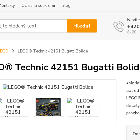
Kontakty
Ochrana soukromí
Blog
Nevíte
Hledat
+420
8-20
LEGO
LEGO® Technic 42151 Bugatti Bolide
® Technic 42151 Bugatti Bolid
•Model
aut od 
LEGO® 
detail
prozko
Dos