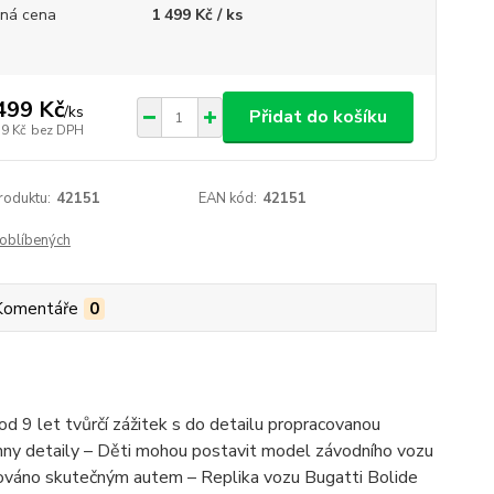
ná cena
1 499 Kč / ks
499 Kč
/
ks
Přidat do košíku
39 Kč
bez DPH
roduktu:
42151
EAN kód:
42151
oblíbených
Komentáře
0
d 9 let tvůrčí zážitek s do detailu propracovanou
ny detaily – Děti mohou postavit model závodního vozu
rováno skutečným autem – Replika vozu Bugatti Bolide