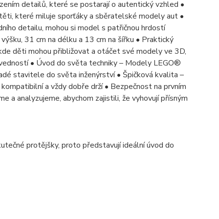
ním detailů, které se postarají o autentický vzhled •
těti, které miluje sporťáky a sběratelské modely aut •
dního detailu, mohou si model s patřičnou hrdostí
ýšku, 31 cm na délku a 13 cm na šířku • Praktický
 kde děti mohou přibližovat a otáčet své modely ve 3D,
dovedností • Úvod do světa techniky – Modely LEGO®
dé stavitele do světa inženýrství • Špičková kvalita –
, kompatibilní a vždy dobře drží • Bezpečnost na prvním
 a analyzujeme, abychom zajistili, že vyhovují přísným
kutečné protějšky, proto představují ideální úvod do