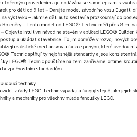
žlutočerným provedením a je dodávána se samolepkami s vyobraze
rek pro děti od 9 let – Darujte model závodního vozu Bugatti dí
a na výstavku – Jakmile děti auto sestaví a prozkoumají do posle
 • Rozměry – Tento model od LEGO® Technic měří přes 8 cm na v
– Objevte intuitivní návod na stavění v aplikaci LEGO® Builder,
 postup a ukládat stavebnice. To jim pomůže v rozvoji nových 
abízejí realistické mechanismy a funkce pohybu, které uvedou mla
O® Technic splňují ty nejpřísnější standardy a jsou konzistentní
ílky LEGO® Technic pouštíme na zem, zahříváme, drtíme, kroutíme
m bezpečnostním standardům
e budoucí techniky
zidel z řady LEGO Technic vypadají a fungují stejně jako jejich s
chniky a mechaniky pro všechny mladé fanoušky LEGO.