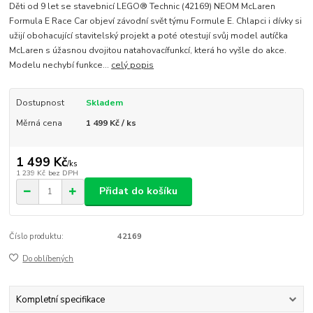
Děti od 9 let se stavebnicí LEGO® Technic (42169) NEOM McLaren
Formula E Race Car objeví závodní svět týmu Formule E. Chlapci i dívky si
užijí obohacující stavitelský projekt a poté otestují svůj model autíčka
McLaren s úžasnou dvojitou natahovacífunkcí, která ho vyšle do akce.
Modelu nechybí funkce...
celý popis
Dostupnost
Skladem
Měrná cena
1 499 Kč / ks
1 499 Kč
/
ks
1 239 Kč
bez DPH
Přidat do košíku
Číslo produktu:
42169
Do oblíbených
Kompletní specifikace