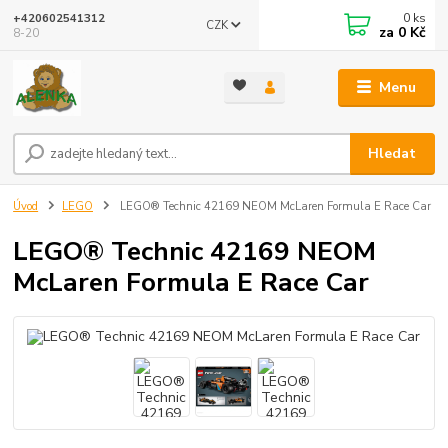
0
ks
+420602541312
CZK
za
0 Kč
8-20
Menu
Hledat
Úvod
LEGO
LEGO® Technic 42169 NEOM McLaren Formula E Race Car
LEGO® Technic 42169 NEOM
McLaren Formula E Race Car