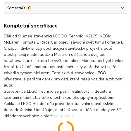
Komentáře
0
Kompletní specifikace
Děti od 9 let se stavebnicí LEGO® Technic (42169) NEOM
McLaren Formula E Race Car objeví závodní svět týmu Formule E.
Chlapci i dívky si užijí obohacující stavitelský projekt a poté
otestují svůj model autíčka McLaren s úžasnou dvojitou
natahovacífunkcí, která ho vyšle do akce. Modelu nechybí funkce
řízení, takže děti mohou nastavit směr jízdy a představit si, že
závodí s týmem McLaren. Tato skvělá stavebnice LEGO
představuje parádní dárek pro děti, které milují vozidla a závodní
auta.
Stavebni ce LEGO Technic se pyšní realistickými detaily a
seznámí mladé stavitele s technikou přístupným způsobem.
Aplikace LEGO Builder děti provede intuitivním stavitelským
dobrodružstvím. Umožňuje jim přibližovat a otáčet modely ve 3D,
ukládat stavebnice a sledovat postup.