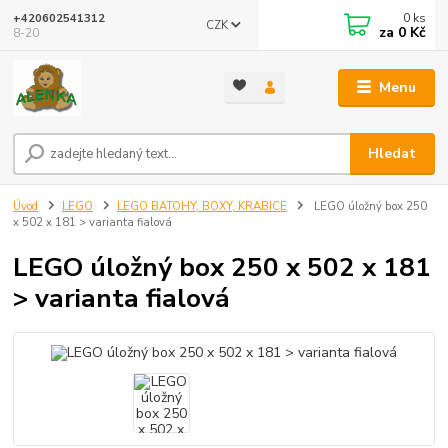
0
ks
+420602541312
CZK
za
0 Kč
8-20
Menu
Hledat
Úvod
LEGO
LEGO BATOHY, BOXY, KRABICE
LEGO úložný box 250
x 502 x 181 > varianta fialová
LEGO úložný box 250 x 502 x 181
> varianta fialová