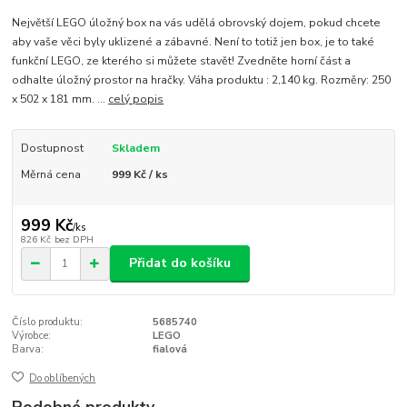
Největší LEGO úložný box na vás udělá obrovský dojem, pokud chcete
aby vaše věci byly uklizené a zábavné. Není to totiž jen box, je to také
funkční LEGO, ze kterého si můžete stavět! Zvedněte horní část a
odhalte úložný prostor na hračky. Váha produktu : 2,140 kg. Rozměry: 250
x 502 x 181 mm. ...
celý popis
Dostupnost
Skladem
Měrná cena
999 Kč / ks
999 Kč
/
ks
826 Kč
bez DPH
Přidat do košíku
Číslo produktu:
5685740
Výrobce:
LEGO
Barva:
fialová
Do oblíbených