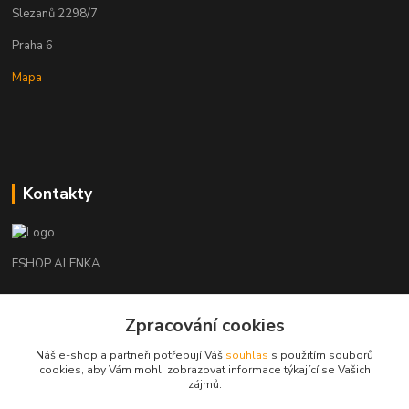
Slezanů 2298/7
Praha 6
Mapa
Kontakty
ESHOP ALENKA
Ing. Martina Cikhartová
Zpracování cookies
+420602541312
8-20
Náš e-shop a partneři potřebují Váš
souhlas
s použitím souborů
cookies, aby Vám mohli zobrazovat informace týkající se Vašich
orechovka@inmes.cz
zájmů.