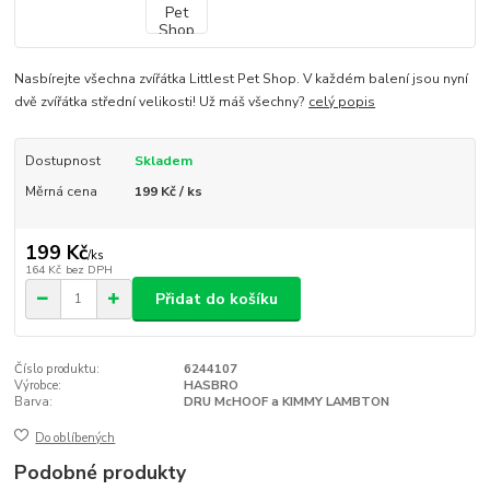
Nasbírejte všechna zvířátka Littlest Pet Shop. V každém balení jsou nyní
dvě zvířátka střední velikosti! Už máš všechny?
celý popis
Dostupnost
Skladem
Měrná cena
199 Kč / ks
199 Kč
/
ks
164 Kč
bez DPH
Přidat do košíku
Číslo produktu:
6244107
Výrobce:
HASBRO
Barva:
DRU McHOOF a KIMMY LAMBTON
Do oblíbených
Podobné produkty