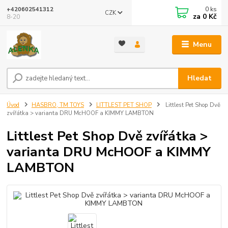
0
ks
+420602541312
CZK
za
0 Kč
8-20
Menu
Hledat
Úvod
HASBRO, TM TOYS
LITTLEST PET SHOP
Littlest Pet Shop Dvě
zvířátka > varianta DRU McHOOF a KIMMY LAMBTON
Littlest Pet Shop Dvě zvířátka >
varianta DRU McHOOF a KIMMY
LAMBTON