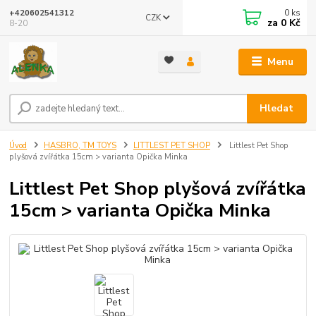
0
ks
+420602541312
CZK
za
0 Kč
8-20
Menu
Hledat
Úvod
HASBRO, TM TOYS
LITTLEST PET SHOP
Littlest Pet Shop
plyšová zvířátka 15cm > varianta Opička Minka
Littlest Pet Shop plyšová zvířátka
15cm > varianta Opička Minka