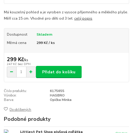
Má kouzelný pohled a je vyroben z vysoce příjemného a měkkého plyše.
Měří cca 15 cm. Vhodné pro děti od 3 let.
celý popis
Dostupnost
Skladem
Měrná cena
299 Kč / ks
299 Kč
/
ks
247 Kč
bez DPH
Přidat do košíku
Číslo produktu:
6175655
Výrobce:
HASBRO
Barva:
Opička Minka
Do oblíbených
Podobné produkty
Littlest Pet Shop plyšová zvířátka