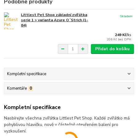
Podobné produkty
Littlest Pet Shop základní zvířátka
Skladem
serie 1 > varianta Azure O´Strich (1-
84)
249 Kč
/
ks
206 Kč
bez DPH
Přidat do košíku
Kompletní specifikace
Komentáře
0
Kompletní specifikace
Nasbírejte všechna zvířátka Littlest Pet Shop. Každé zvířátko má
pohyblivou hlavičku, nově v částečně otevřeném balení pro
vyzkoušení.