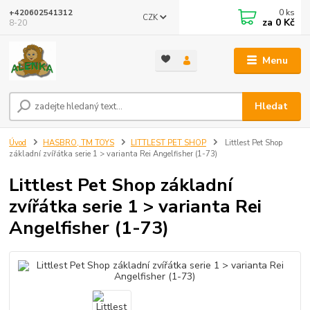
0
ks
+420602541312
CZK
za
0 Kč
8-20
Menu
Hledat
Úvod
HASBRO, TM TOYS
LITTLEST PET SHOP
Littlest Pet Shop
základní zvířátka serie 1 > varianta Rei Angelfisher (1-73)
Littlest Pet Shop základní
zvířátka serie 1 > varianta Rei
Angelfisher (1-73)