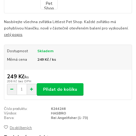
Nasbírejte všechna zvířátka Littlest Pet Shop. Každé zvířátko má
pohyblivou hlavičku, nově v částečně otevřeném balení pro vyzkoušení.
celý popis
Dostupnost
Skladem
Měrná cena
249 Kč / ks
249 Kč
/
ks
206 Kč
bez DPH
Přidat do košíku
Číslo produktu:
6244246
Výrobce:
HASBRO
Barva:
Rei Angelfisher (1-73)
Do oblíbených