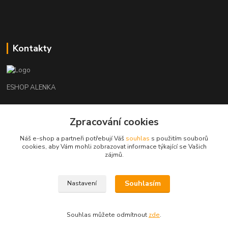
Kontakty
ESHOP ALENKA
Ing. Martina Cikhartová
Zpracování cookies
+420602541312
8-20
Náš e-shop a partneři potřebují Váš
souhlas
s použitím souborů
cookies, aby Vám mohli zobrazovat informace týkající se Vašich
orechovka@inmes.cz
zájmů.
Souhlasím
Nastavení
Souhlas můžete odmítnout
zde
.
Vytvořeno na
Eshop-rychle.cz