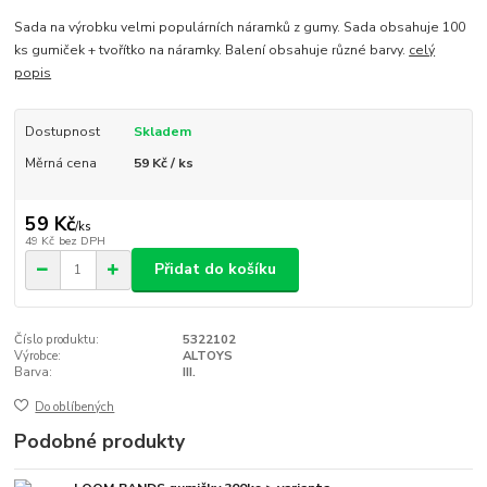
Sada na výrobku velmi populárních náramků z gumy. Sada obsahuje 100
ks gumiček + tvořítko na náramky. Balení obsahuje různé barvy.
celý
popis
Dostupnost
Skladem
Měrná cena
59 Kč / ks
59 Kč
/
ks
49 Kč
bez DPH
Přidat do košíku
Číslo produktu:
5322102
Výrobce:
ALTOYS
Barva:
III.
Do oblíbených
Podobné produkty