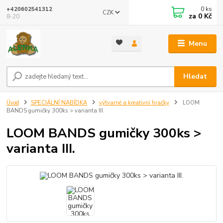
0
ks
+420602541312
CZK
za
0 Kč
8-20
Menu
Hledat
Úvod
SPECIÁLNÍ NABÍDKA
výtvarné a kreativní hračky
LOOM
BANDS gumičky 300ks > varianta III.
LOOM BANDS gumičky 300ks >
varianta III.