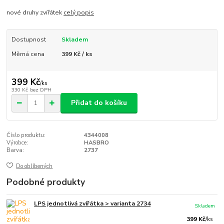
nové druhy zvířátek
celý popis
Dostupnost
Skladem
Měrná cena
399 Kč / ks
399 Kč
/
ks
330 Kč
bez DPH
Přidat do košíku
Číslo produktu:
4344008
Výrobce:
HASBRO
Barva:
2737
Do oblíbených
Podobné produkty
LPS jednotlivá zvířátka > varianta 2734
Skladem
399 Kč
/
ks