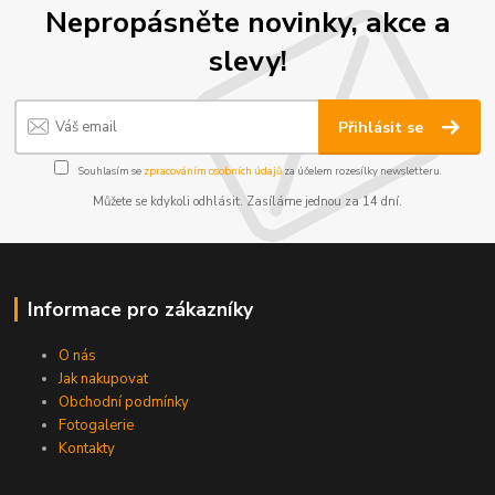
Nepropásněte novinky, akce a
slevy!
Přihlásit se
Souhlasím se
zpracováním osobních údajů
za účelem rozesílky newsletteru.
Můžete se kdykoli odhlásit. Zasíláme jednou za 14 dní.
Informace pro zákazníky
O nás
Jak nakupovat
Obchodní podmínky
Fotogalerie
Kontakty