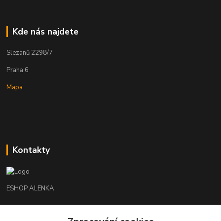
Kde nás najdete
Slezanů 2298/7
Praha 6
Mapa
Kontakty
ESHOP ALENKA
Ing. Martina Cikhartová
+420602541312