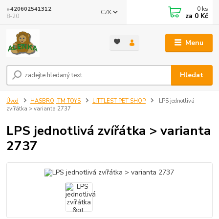
0
ks
+420602541312
CZK
za
0 Kč
8-20
Menu
Hledat
Úvod
HASBRO, TM TOYS
LITTLEST PET SHOP
LPS jednotlivá
zvířátka > varianta 2737
LPS jednotlivá zvířátka > varianta
2737