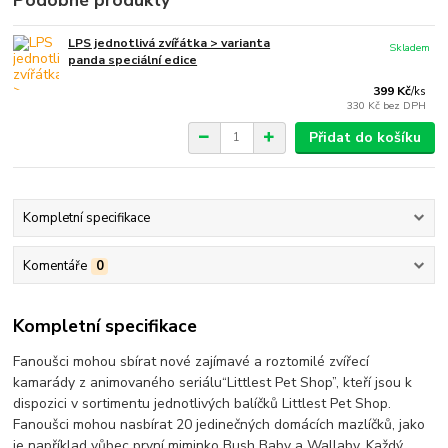
Podobné produkty
LPS jednotlivá zvířátka > varianta
Skladem
panda speciální edice
399 Kč
/
ks
330 Kč
bez DPH
Přidat do košíku
Kompletní specifikace
Komentáře
0
Kompletní specifikace
Fanoušci mohou sbírat nové zajímavé a roztomilé zvířecí
kamarády z animovaného seriálu“Littlest Pet Shop”, kteří jsou k
dispozici v sortimentu jednotlivých balíčků Littlest Pet Shop.
Fanoušci mohou nasbírat 20 jedinečných domácích mazlíčků, jako
je například vůbec první miminko Bush Baby a Wallaby. Každý