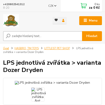
0
ks
+420602541312
CZK
za
0 Kč
8-20
Menu
Hledat
Úvod
HASBRO, TM TOYS
LITTLEST PET SHOP
LPS jednotlivá
zvířátka > varianta Dozer Dryden
LPS jednotlivá zvířátka > varianta
Dozer Dryden