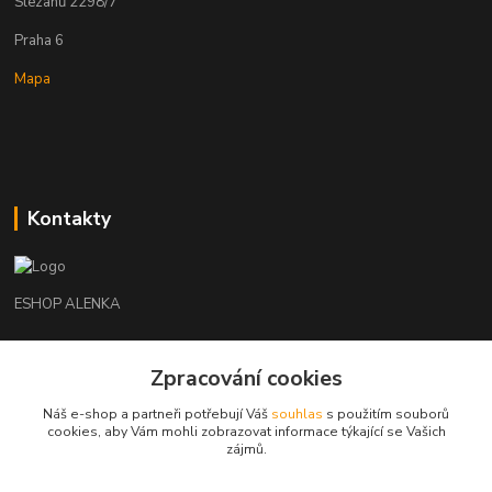
Slezanů 2298/7
Praha 6
Mapa
Kontakty
ESHOP ALENKA
Ing. Martina Cikhartová
Zpracování cookies
+420602541312
8-20
Náš e-shop a partneři potřebují Váš
souhlas
s použitím souborů
cookies, aby Vám mohli zobrazovat informace týkající se Vašich
orechovka@inmes.cz
zájmů.