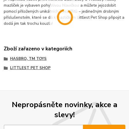
mazlíček je vybaven pohyblivou hlavičkou a můžete jejozdobit
pomocí přiložených unikátních Deco Bitů – jedinečným drobným
příslušenstvím, které se dá k mazlíčkům Littlest Pet Shop připojit a
dodá jim tak trochu kouzla!
Zboží zařazeno v kategoriích
HASBRO, TM TOYS
LITTLEST PET SHOP
Nepropásněte novinky, akce a
slevy!