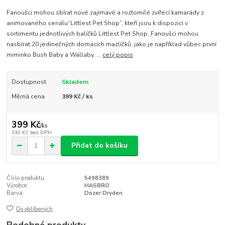
Fanoušci mohou sbírat nové zajímavé a roztomilé zvířecí kamarády z
animovaného seriálu“Littlest Pet Shop”, kteří jsou k dispozici v
sortimentu jednotlivých balíčků Littlest Pet Shop. Fanoušci mohou
nasbírat 20 jedinečných domácích mazlíčků, jako je například vůbec první
miminko Bush Baby a Wallaby. ...
celý popis
Dostupnost
Skladem
Měrná cena
399 Kč / ks
399 Kč
/
ks
330 Kč
bez DPH
Přidat do košíku
Číslo produktu:
5498389
Výrobce:
HASBRO
Barva:
Dozer Dryden
Do oblíbených