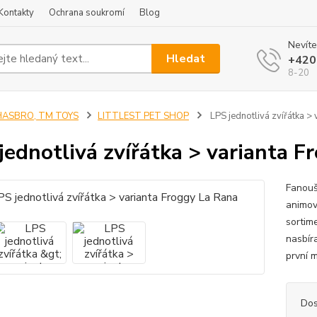
Kontakty
Ochrana soukromí
Blog
Nevíte
Hledat
+420
8-20
HASBRO, TM TOYS
LITTLEST PET SHOP
LPS jednotlivá zvířátka >
jednotlivá zvířátka > varianta F
Fanouš
animova
sortim
nasbír
první 
Dos