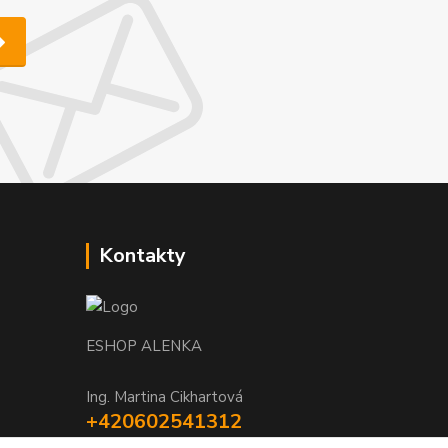
Kontakty
ESHOP ALENKA
Ing. Martina Cikhartová
+420602541312
8-20