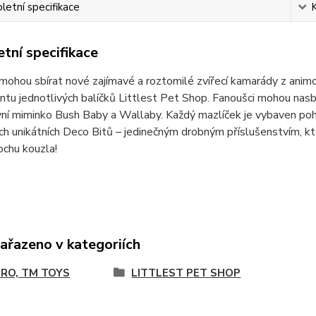
etní specifikace
tní specifikace
mohou sbírat nové zajímavé a roztomilé zvířecí kamarády z animov
ntu jednotlivých balíčků Littlest Pet Shop. Fanoušci mohou nasbí
ní miminko Bush Baby a Wallaby. Každý mazlíček je vybaven poh
ch unikátních Deco Bitů – jedinečným drobným příslušenstvím, kt
rochu kouzla!
zařazeno v kategoriích
RO, TM TOYS
LITTLEST PET SHOP