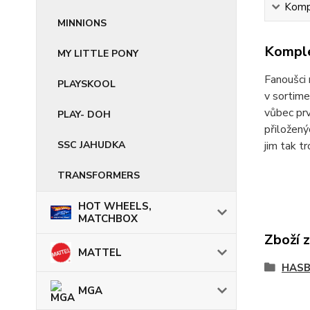
Kompl
MINNIONS
Komple
MY LITTLE PONY
Fanoušci 
PLAYSKOOL
v sortime
vůbec prv
PLAY- DOH
přiložený
SSC JAHUDKA
jim tak t
TRANSFORMERS
HOT WHEELS,
MATCHBOX
Zboží 
MATTEL
HASB
MGA