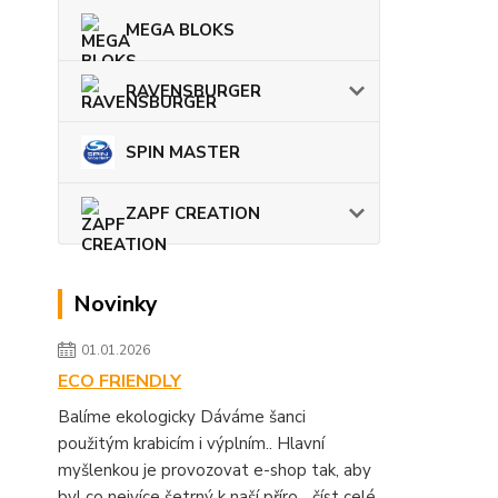
MEGA BLOKS
RAVENSBURGER
SPIN MASTER
ZAPF CREATION
Novinky
01.01.2026
ECO FRIENDLY
Balíme ekologicky Dáváme šanci
použitým krabicím i výplním.. Hlavní
myšlenkou je provozovat e-shop tak, aby
byl co nejvíce šetrný k naší příro...
číst celé