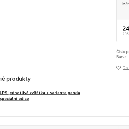
Měr
24
206
Číslo p
Barva:
Do 
é produkty
LPS jednotlivá zvířátka > varianta panda
speciální edice