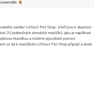
Komentáře
0
aného seriálu“Littlest Pet Shop”, kteří jsou k dispozici
rat 20 jedinečných domácích mazlíčků, jako je například
yblivou hlavičkou a můžete jejozdobit pomocí
eré se dá k mazlíčkům Littlest Pet Shop připojit a dodá