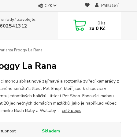
Přihlášení
CZK
 si rady? Zavolejte.
0
ks
602541312
za
0 Kč
 varianta Froggy La Rana
roggy La Rana
ci mohou sbírat nové zajímavé a roztomilé zvířecí kamarády z
ného seriálu“Littlest Pet Shop”, kteří jsou k dispozici v
entu jednotlivých balíčků Littlest Pet Shop. Fanoušci mohou
at 20 jedinečných domácích mazlíčků, jako je například vůbec
miminko Bush Baby a Wallaby. ...
celý popis
tupnost
Skladem