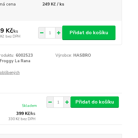
ná cena
249 Kč / ks
9 Kč
/
ks
Přidat do košíku
 Kč
bez DPH
roduktu:
6002523
Výrobce:
HASBRO
Froggy La Rana
oblíbených
Přidat do košíku
Skladem
399 Kč
/
ks
330 Kč
bez DPH