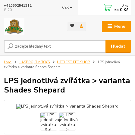
0
ks
+420602541312
CZK
za
0 Kč
8-20
Menu
Hledat
Úvod
HASBRO, TM TOYS
LITTLEST PET SHOP
LPS jednotlivá
zvířátka > varianta Shades Shepard
LPS jednotlivá zvířátka > varianta
Shades Shepard