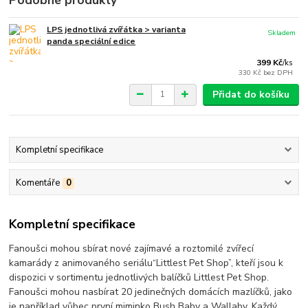
Podobné produkty
LPS jednotlivá zvířátka > varianta
Skladem
panda speciální edice
399 Kč
/
ks
330 Kč
bez DPH
Přidat do košíku
Kompletní specifikace
Komentáře
0
Kompletní specifikace
Fanoušci mohou sbírat nové zajímavé a roztomilé zvířecí
kamarády z animovaného seriálu“Littlest Pet Shop”, kteří jsou k
dispozici v sortimentu jednotlivých balíčků Littlest Pet Shop.
Fanoušci mohou nasbírat 20 jedinečných domácích mazlíčků, jako
je například vůbec první miminko Bush Baby a Wallaby. Každý