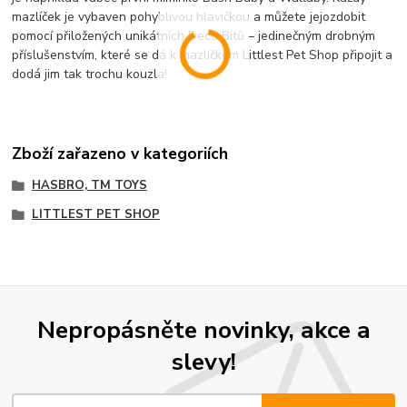
mazlíček je vybaven pohyblivou hlavičkou a můžete jejozdobit
pomocí přiložených unikátních Deco Bitů – jedinečným drobným
příslušenstvím, které se dá k mazlíčkům Littlest Pet Shop připojit a
dodá jim tak trochu kouzla!
Zboží zařazeno v kategoriích
HASBRO, TM TOYS
LITTLEST PET SHOP
Nepropásněte novinky, akce a
slevy!