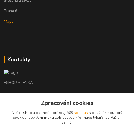
Slezanů 2298/7
Praha 6
Mapa
Kontakty
ESHOP ALENKA
Ing. Martina Cikhartová
Zpracování cookies
+420602541312
8-20
Náš e-shop a partneři potřebují Váš
souhlas
s použitím souborů
cookies, aby Vám mohli zobrazovat informace týkající se Vašich
orechovka@inmes.cz
zájmů.