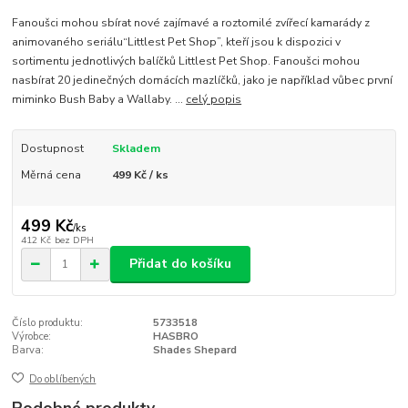
Fanoušci mohou sbírat nové zajímavé a roztomilé zvířecí kamarády z
animovaného seriálu“Littlest Pet Shop”, kteří jsou k dispozici v
sortimentu jednotlivých balíčků Littlest Pet Shop. Fanoušci mohou
nasbírat 20 jedinečných domácích mazlíčků, jako je například vůbec první
miminko Bush Baby a Wallaby. ...
celý popis
Dostupnost
Skladem
Měrná cena
499 Kč / ks
499 Kč
/
ks
412 Kč
bez DPH
Přidat do košíku
Číslo produktu:
5733518
Výrobce:
HASBRO
Barva:
Shades Shepard
Do oblíbených