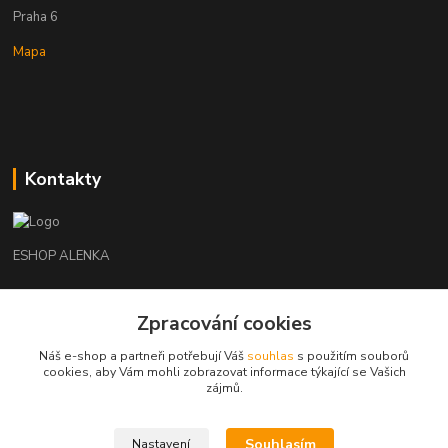
Praha 6
Mapa
Kontakty
ESHOP ALENKA
Ing. Martina Cikhartová
Zpracování cookies
+420602541312
8-20
Náš e-shop a partneři potřebují Váš
souhlas
s použitím souborů
cookies, aby Vám mohli zobrazovat informace týkající se Vašich
orechovka@inmes.cz
zájmů.
Souhlasím
Nastavení