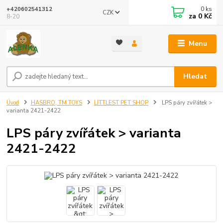
0
ks
+420602541312
CZK
za
0 Kč
8-20
Menu
Hledat
Úvod
HASBRO, TM TOYS
LITTLEST PET SHOP
LPS páry zvířátek >
varianta 2421-2422
LPS páry zvířátek > varianta
2421-2422