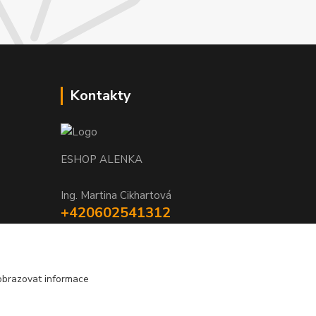
Kontakty
ESHOP ALENKA
Ing. Martina Cikhartová
+420602541312
8-20
orechovka@inmes.cz
obrazovat informace