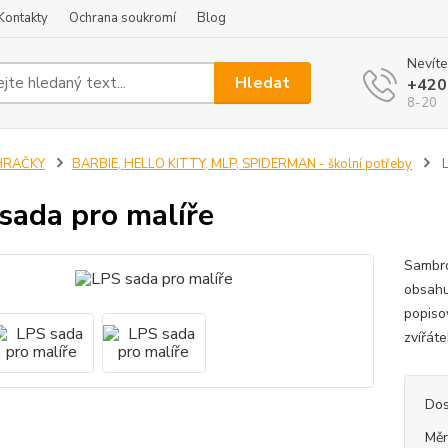
Kontakty
Ochrana soukromí
Blog
Nevíte
Hledat
+420
8-20
HRAČKY
BARBIE, HELLO KITTY, MLP, SPIDERMAN - školní potřeby
L
sada pro malíře
Sambro
obsahu
popiso
zvířát
Dos
Měr