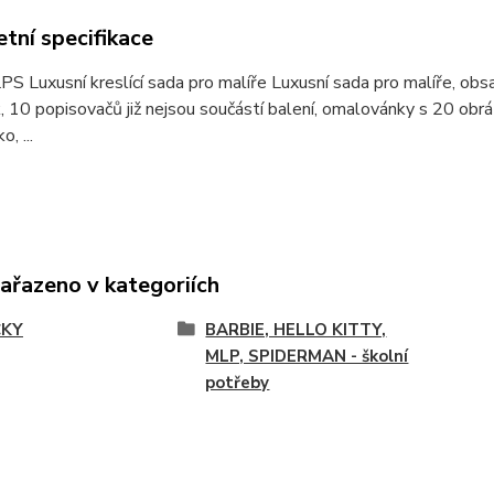
tní specifikace
S Luxusní kreslící sada pro malíře Luxusní sada pro malíře, ob
 10 popisovačů již nejsou součástí balení, omalovánky s 20 obr
, ...
zařazeno v kategoriích
ČKY
BARBIE, HELLO KITTY,
MLP, SPIDERMAN - školní
potřeby