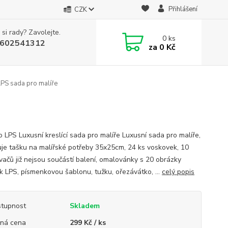
Přihlášení
CZK
 si rady? Zavolejte.
0
ks
602541312
za
0 Kč
PS sada pro malíře
 LPS Luxusní kreslící sada pro malíře Luxusní sada pro malíře,
je tašku na malířské potřeby 35x25cm, 24 ks voskovek, 10
vačů již nejsou součástí balení, omalovánky s 20 obrázky
ek LPS, písmenkovou šablonu, tužku, ořezávátko, ...
celý popis
tupnost
Skladem
ná cena
299 Kč / ks