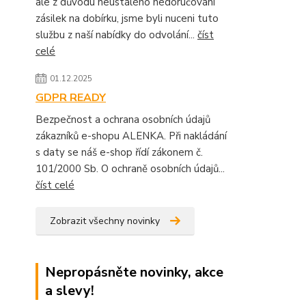
ale z důvodu neustálého nedoručování
zásilek na dobírku, jsme byli nuceni tuto
službu z naší nabídky do odvolání...
číst
celé
01.12.2025
GDPR READY
Bezpečnost a ochrana osobních údajů
zákazníků e-shopu ALENKA. Při nakládání
s daty se náš e-shop řídí zákonem č.
101/2000 Sb. O ochraně osobních údajů...
číst celé
Zobrazit všechny novinky
Nepropásněte novinky, akce
a slevy!