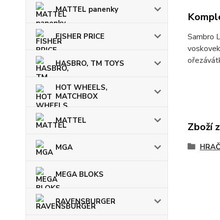
MATTEL panenky
Komple
FISHER PRICE
Sambro LP
voskovek,
ořezávátko
HASBRO, TM TOYS
HOT WHEELS,
MATCHBOX
MATTEL
Zboží 
HRA
MGA
MEGA BLOKS
RAVENSBURGER