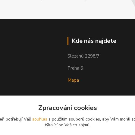
Kde nás najdete
Slezanů 2298/7
Praha 6
Mapa
Zpracování cookies
eři potřebují Váš
souhlas
s použitím souborů cookies, aby Vám mohli z
týkající se Vašich zájmů.