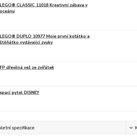
LEGO® CLASSIC 11018 Kreativní zábava v
oceánu
LEGO® DUPLO 10977 Moje první koťátko a
štěňátko vydávající zvuky
FP dřevěná vež ze zvířátek
spací pytel DISNEY
etní specifikace