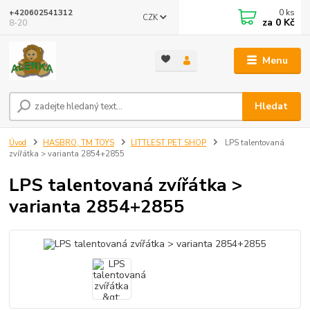
0
ks
+420602541312
CZK
za
0 Kč
8-20
Menu
Hledat
Úvod
HASBRO, TM TOYS
LITTLEST PET SHOP
LPS talentovaná
zvířátka > varianta 2854+2855
LPS talentovaná zvířátka >
varianta 2854+2855