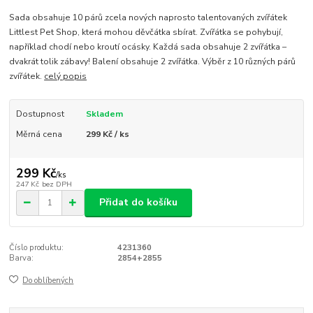
Sada obsahuje 10 párů zcela nových naprosto talentovaných zvířátek
Littlest Pet Shop, která mohou děvčátka sbírat. Zvířátka se pohybují,
například chodí nebo kroutí ocásky. Každá sada obsahuje 2 zvířátka –
dvakrát tolik zábavy! Balení obsahuje 2 zvířátka. Výběr z 10 různých párů
zvířátek.
celý popis
Dostupnost
Skladem
Měrná cena
299 Kč / ks
299 Kč
/
ks
247 Kč
bez DPH
Přidat do košíku
Číslo produktu:
4231360
Barva:
2854+2855
Do oblíbených