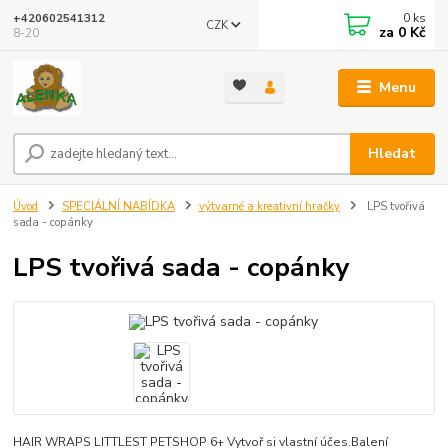
0
ks
+420602541312
CZK
za
0 Kč
8-20
Menu
Hledat
Úvod
SPECIÁLNÍ NABÍDKA
výtvarné a kreativní hračky
LPS tvořivá
sada - copánky
LPS tvořivá sada - copánky
HAIR WRAPS LITTLEST PETSHOP 6+ Vytvoř si vlastní účes.Balení