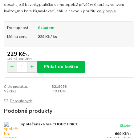
obsahuje:3 bavlnky,platíčko samolepek,2 přívěšky,3 korálky ve tvaru
hvězdy,mix korálků,navlékací jehlu a návod k použití.
celý popis
Dostupnost
Skladem
Měrná cena
229 Kč / ks
229 Kč
/
ks
189 Kč
bez DPH
Přidat do košíku
Číslo produktu:
3219093
Výrobce:
TOTUM
Do oblíbených
Podobné produkty
společenská hra CHOBOTNICE
Skladem
699 Kč
/
ks