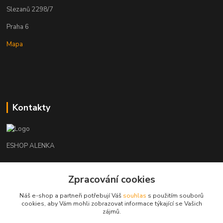
Slezanů 2298/7
Praha 6
Mapa
Kontakty
ESHOP ALENKA
Ing. Martina Cikhartová
Zpracování cookies
+420602541312
8-20
Náš e-shop a partneři potřebují Váš
souhlas
s použitím souborů
cookies, aby Vám mohli zobrazovat informace týkající se Vašich
orechovka@inmes.cz
zájmů.