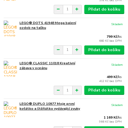
578 Kč
bez DPH
Přidat do košíku
LEGO® DOTS 41948 Mega balení
Skladem
ozdob na tašku
799 Kč
/
ks
660 Kč
bez DPH
Přidat do košíku
LEGO® CLASSIC 11018 Kreativní
Skladem
zábava v oceánu
499 Kč
/
ks
412 Kč
bez DPH
Přidat do košíku
LEGO® DUPLO 10977 Moje první
Skladem
koťátko a štěňátko vydávající zvuky
1 169 Kč
/
ks
966 Kč
bez DPH