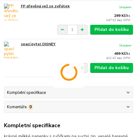
FP dřevěná vež ze zvířátek
Skladem
299 Kč
/
ks
247 Kč
bez DPH
Přidat do košíku
spací pytel DISNEY
Skladem
499 Kč
/
ks
412 Kč
bez DPH
Přidat do košíku
Kompletní specifikace
Komentáře
0
Kompletní specifikace
krásné měkké panenky s ručičkami na suchý zip, veselé barevné