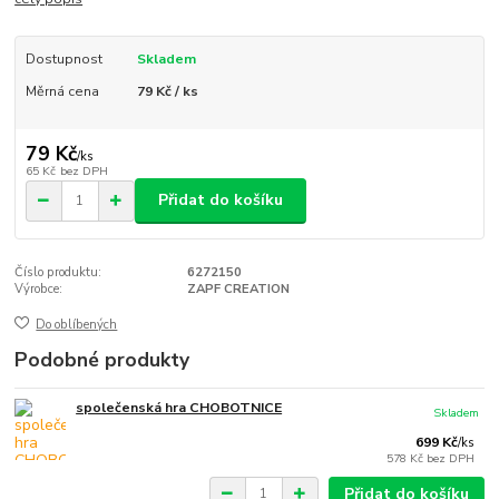
Dostupnost
Skladem
Měrná cena
79 Kč / ks
79 Kč
/
ks
65 Kč
bez DPH
Přidat do košíku
Číslo produktu:
6272150
Výrobce:
ZAPF CREATION
Do oblíbených
Podobné produkty
společenská hra CHOBOTNICE
Skladem
699 Kč
/
ks
578 Kč
bez DPH
Přidat do košíku