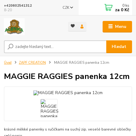
0
ks
+420602541312
CZK
za
0 Kč
8-20
Menu
Hledat
Úvod
ZAPF CREATION
MAGGIE RAGGIES panenka 12cm
MAGGIE RAGGIES panenka 12cm
krásné měkké panenky s ručičkami na suchý zip, veselé barevné oblečky
celý popis