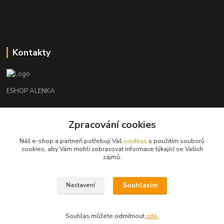
Kontakty
ESHOP ALENKA
Ing. Martina Cikhartová
Zpracování cookies
+420602541312
8-20
Náš e-shop a partneři potřebují Váš
souhlas
s použitím souborů
cookies, aby Vám mohli zobrazovat informace týkající se Vašich
orechovka@inmes.cz
zájmů.
Souhlasím
Nastavení
Souhlas můžete odmítnout
zde
.
Vytvořeno na
Eshop-rychle.cz