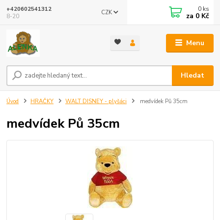
0
ks
+420602541312
CZK
za
0 Kč
8-20
Menu
Hledat
Úvod
HRAČKY
WALT DISNEY - plyšáci
medvídek Pů 35cm
medvídek Pů 35cm