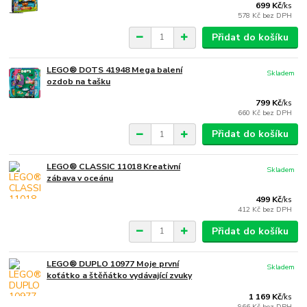
699 Kč
/
ks
578 Kč
bez DPH
Přidat do košíku
LEGO® DOTS 41948 Mega balení
Skladem
ozdob na tašku
799 Kč
/
ks
660 Kč
bez DPH
Přidat do košíku
LEGO® CLASSIC 11018 Kreativní
Skladem
zábava v oceánu
499 Kč
/
ks
412 Kč
bez DPH
Přidat do košíku
LEGO® DUPLO 10977 Moje první
Skladem
koťátko a štěňátko vydávající zvuky
1 169 Kč
/
ks
966 Kč
bez DPH