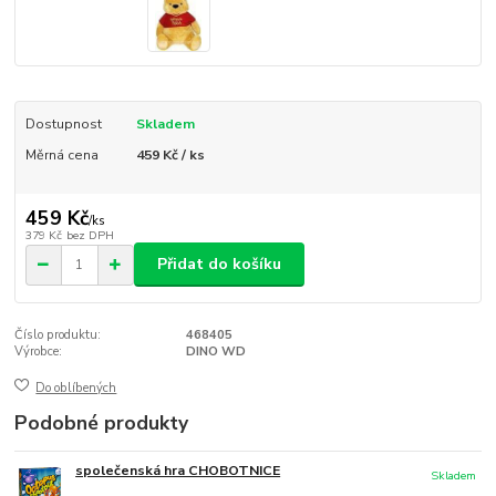
Dostupnost
Skladem
Měrná cena
459 Kč / ks
459 Kč
/
ks
379 Kč
bez DPH
Přidat do košíku
Číslo produktu:
468405
Výrobce:
DINO WD
Do oblíbených
Podobné produkty
společenská hra CHOBOTNICE
Skladem