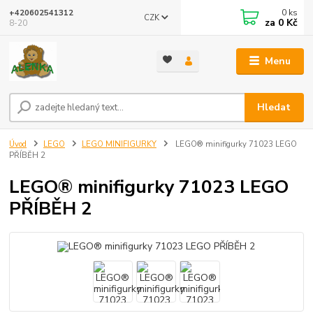
0
ks
+420602541312
CZK
za
0 Kč
8-20
Menu
Hledat
Úvod
LEGO
LEGO MINIFIGURKY
LEGO® minifigurky 71023 LEGO
PŘÍBĚH 2
LEGO® minifigurky 71023 LEGO
PŘÍBĚH 2