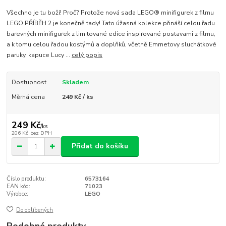
Všechno je tu boží! Proč? Protože nová sada LEGO® minifigurek z filmu
LEGO PŘÍBĚH 2 je konečně tady! Tato úžasná kolekce přináší celou řadu
barevných minifigurek z limitované edice inspirované postavami z filmu,
a k tomu celou řadou kostýmů a doplňků, včetně Emmetovy sluchátkové
paruky, kapuce Lucy ...
celý popis
Dostupnost
Skladem
Měrná cena
249 Kč / ks
249 Kč
/
ks
206 Kč
bez DPH
Přidat do košíku
Číslo produktu:
6573164
EAN kód:
71023
Výrobce:
LEGO
Do oblíbených