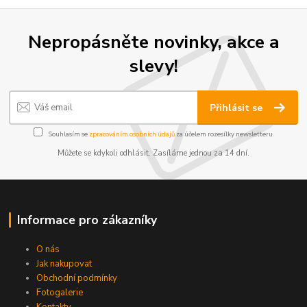
Nepropásněte novinky, akce a
slevy!
Přihlásit se
Souhlasím se
zpracováním osobních údajů
za účelem rozesílky newsletteru.
Můžete se kdykoli odhlásit. Zasíláme jednou za 14 dní.
Informace pro zákazníky
O nás
Jak nakupovat
Obchodní podmínky
Fotogalerie
Kontakty