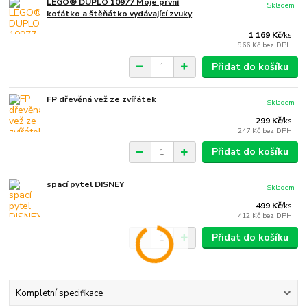
LEGO® DUPLO 10977 Moje první
Skladem
koťátko a štěňátko vydávající zvuky
1 169 Kč
/
ks
966 Kč
bez DPH
Přidat do košíku
FP dřevěná vež ze zvířátek
Skladem
299 Kč
/
ks
247 Kč
bez DPH
Přidat do košíku
spací pytel DISNEY
Skladem
499 Kč
/
ks
412 Kč
bez DPH
Přidat do košíku
Kompletní specifikace