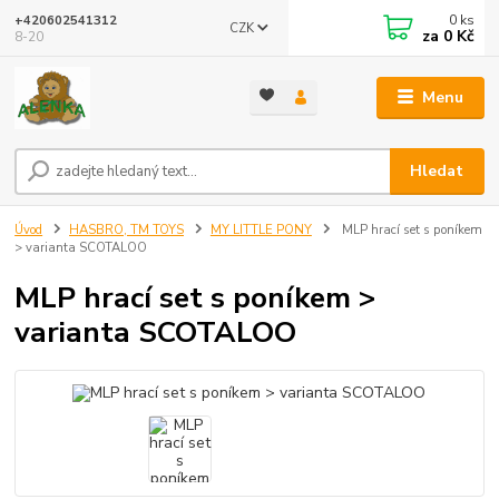
0
ks
+420602541312
CZK
za
0 Kč
8-20
Menu
Hledat
Úvod
HASBRO, TM TOYS
MY LITTLE PONY
MLP hrací set s poníkem
> varianta SCOTALOO
MLP hrací set s poníkem >
varianta SCOTALOO