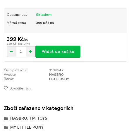
Dostupnost
Skladem
Měrná cena
399 Kč / ks
399 Kč
/
ks
330 Kč
bez DPH
Přidat do košíku
Číslo produktu:
3126547
Výrobce:
HASBRO
Barva:
FLUTERSHY
Do oblíbených
Zboží zařazeno v kategoriích
HASBRO, TM TOYS
MY LITTLE PONY