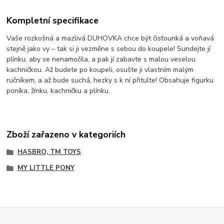
Kompletní specifikace
Vaše rozkošná a mazlivá DUHOVKA chce být čisťounká a voňavá
stejně jako vy – tak si ji vezměne s sebou do koupele! Sundejte jí
plínku, aby se nenamočila, a pak jí zabavte s malou veselou
kachničkou. Až budete po koupeli, osušte ji vlastním malým
ručníkem, a až bude suchá, hezky s k ní přitulte! Obsahuje figurku
poníka, žínku, kachničku a plínku.
Zboží zařazeno v kategoriích
HASBRO, TM TOYS
MY LITTLE PONY