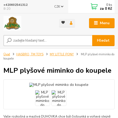
0
ks
+420602541312
CZK
za
0 Kč
8-20
Menu
Hledat
Úvod
HASBRO, TM TOYS
MY LITTLE PONY
MLP plyšové miminko do
koupele
MLP plyšové miminko do koupele
Vaše rozkošná a mazlivá DUHOVKA chce být čisťounká a voňavá stejně