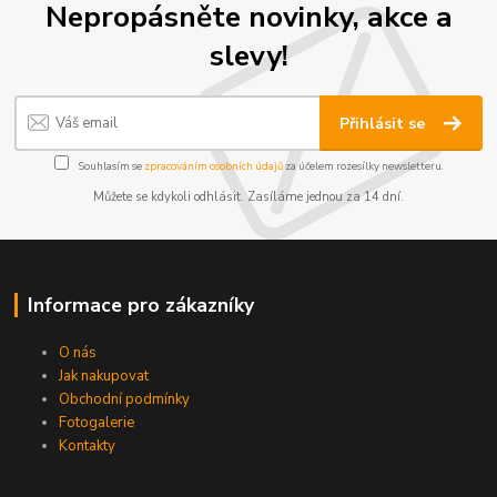
Nepropásněte novinky, akce a
slevy!
Přihlásit se
Souhlasím se
zpracováním osobních údajů
za účelem rozesílky newsletteru.
Můžete se kdykoli odhlásit. Zasíláme jednou za 14 dní.
Informace pro zákazníky
O nás
Jak nakupovat
Obchodní podmínky
Fotogalerie
Kontakty