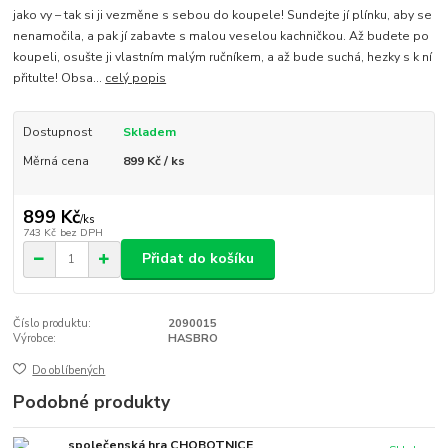
jako vy – tak si ji vezměne s sebou do koupele! Sundejte jí plínku, aby se
nenamočila, a pak jí zabavte s malou veselou kachničkou. Až budete po
koupeli, osušte ji vlastním malým ručníkem, a až bude suchá, hezky s k ní
přitulte! Obsa...
celý popis
Dostupnost
Skladem
Měrná cena
899 Kč / ks
899 Kč
/
ks
743 Kč
bez DPH
Přidat do košíku
Číslo produktu:
2090015
Výrobce:
HASBRO
Do oblíbených
Podobné produkty
společenská hra CHOBOTNICE