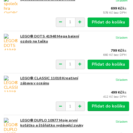
Skladem
699 Kč
/
ks
578 Kč
bez DPH
Přidat do košíku
LEGO® DOTS 41948 Mega balení
Skladem
ozdob na tašku
799 Kč
/
ks
660 Kč
bez DPH
Přidat do košíku
LEGO® CLASSIC 11018 Kreativní
Skladem
zábava v oceánu
499 Kč
/
ks
412 Kč
bez DPH
Přidat do košíku
LEGO® DUPLO 10977 Moje první
Skladem
koťátko a štěňátko vydávající zvuky