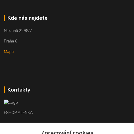
Kde nás najdete
Slezanů 2298/7
Praha 6
Mapa
Kontakty
ESHOP ALENKA
Ing. Martina Cikhartová
Zpracování cookies
+420602541312