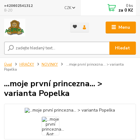
0
ks
+420602541312
CZK
za
0 Kč
8-20
Menu
Hledat
Úvod
HRAČKY
NOVINKY
...moje první princezna... > varianta
Popelka
...moje první princezna... >
varianta Popelka