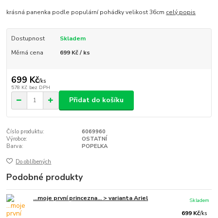
krásná panenka podle populární pohádky velikost 36cm
celý popis
Dostupnost
Skladem
Měrná cena
699 Kč / ks
699 Kč
/
ks
578 Kč
bez DPH
Přidat do košíku
Číslo produktu:
6069960
Výrobce:
OSTATNÍ
Barva:
POPELKA
Do oblíbených
Podobné produkty
...moje první princezna... > varianta Ariel
Skladem
699 Kč
/
ks