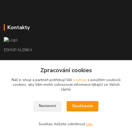
Kontakty
ESHOP ALENKA
Ing. Martina Cikhartová
+420602541312
Zpracování cookies
8-20
Náš e-shop a partneři potřebují Váš
souhlas
s použitím souborů
cookies, aby Vám mohli zobrazovat informace týkající se Vašich
orechovka@inmes.cz
zájmů.
Souhlasím
Nastavení
Souhlas můžete odmítnout
zde
.
Vytvořeno na
Eshop-rychle.cz