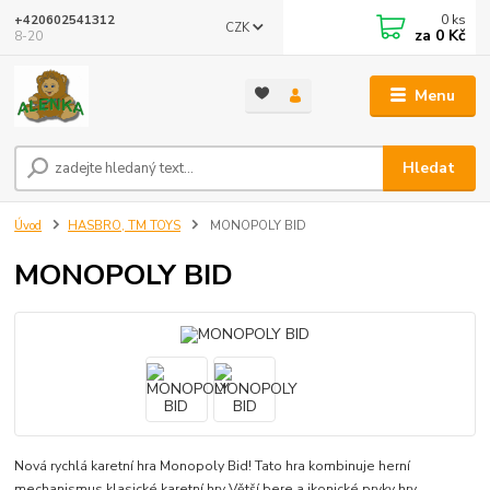
0
ks
+420602541312
CZK
za
0 Kč
8-20
Menu
Hledat
Úvod
HASBRO, TM TOYS
MONOPOLY BID
MONOPOLY BID
Nová rychlá karetní hra Monopoly Bid! Tato hra kombinuje herní
mechanismus klasické karetní hry Větší bere a ikonické prvky hry