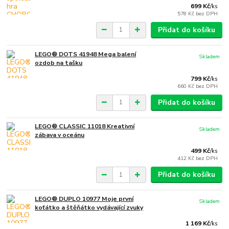
699 Kč
/
ks
578 Kč
bez DPH
Přidat do košíku
LEGO® DOTS 41948 Mega balení
Skladem
ozdob na tašku
799 Kč
/
ks
660 Kč
bez DPH
Přidat do košíku
LEGO® CLASSIC 11018 Kreativní
Skladem
zábava v oceánu
499 Kč
/
ks
412 Kč
bez DPH
Přidat do košíku
LEGO® DUPLO 10977 Moje první
Skladem
koťátko a štěňátko vydávající zvuky
1 169 Kč
/
ks