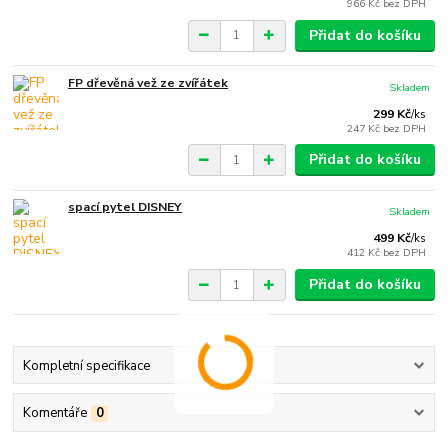
966 Kč
bez DPH
Přidat do košíku
FP dřevěná vež ze zvířátek
Skladem
299 Kč
/
ks
247 Kč
bez DPH
Přidat do košíku
spací pytel DISNEY
Skladem
499 Kč
/
ks
412 Kč
bez DPH
Přidat do košíku
Kompletní specifikace
Komentáře
0