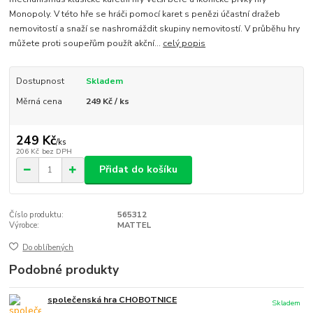
Monopoly. V této hře se hráči pomocí karet s penězi účastní dražeb
nemovitostí a snaží se nashromáždit skupiny nemovitostí. V průběhu hry
můžete proti soupeřům použít akční...
celý popis
Dostupnost
Skladem
Měrná cena
249 Kč / ks
249 Kč
/
ks
206 Kč
bez DPH
Přidat do košíku
Číslo produktu:
565312
Výrobce:
MATTEL
Do oblíbených
Podobné produkty
společenská hra CHOBOTNICE
Skladem