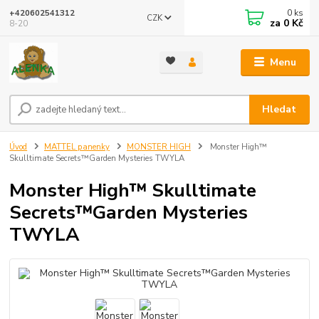
0
ks
+420602541312
CZK
za
0 Kč
8-20
Menu
Hledat
Úvod
MATTEL panenky
MONSTER HIGH
Monster High™
Skulltimate Secrets™Garden Mysteries TWYLA
Monster High™ Skulltimate
Secrets™Garden Mysteries
TWYLA