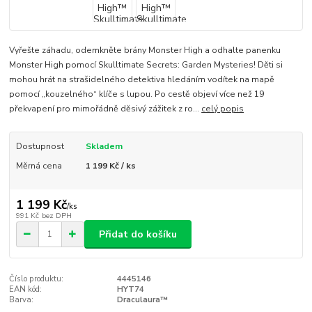
Vyřešte záhadu, odemkněte brány Monster High a odhalte panenku
Monster High pomocí Skulltimate Secrets: Garden Mysteries! Děti si
mohou hrát na strašidelného detektiva hledáním vodítek na mapě
pomocí „kouzelného“ klíče s lupou. Po cestě objeví více než 19
překvapení pro mimořádně děsivý zážitek z ro...
celý popis
Dostupnost
Skladem
Měrná cena
1 199 Kč / ks
1 199 Kč
/
ks
991 Kč
bez DPH
Přidat do košíku
Číslo produktu:
4445146
EAN kód:
HYT74
Barva:
Draculaura™