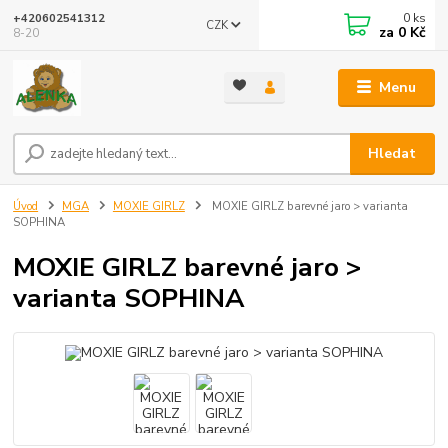
0
ks
+420602541312
CZK
za
0 Kč
8-20
Menu
Hledat
Úvod
MGA
MOXIE GIRLZ
MOXIE GIRLZ barevné jaro > varianta
SOPHINA
MOXIE GIRLZ barevné jaro >
varianta SOPHINA