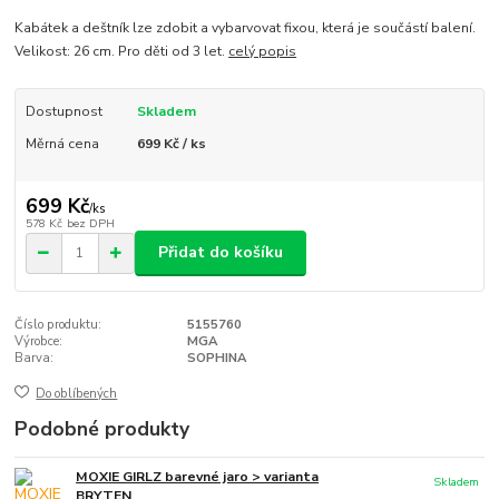
Kabátek a deštník lze zdobit a vybarvovat fixou, která je součástí balení.
Velikost: 26 cm. Pro děti od 3 let.
celý popis
Dostupnost
Skladem
Měrná cena
699 Kč / ks
699 Kč
/
ks
578 Kč
bez DPH
Přidat do košíku
Číslo produktu:
5155760
Výrobce:
MGA
Barva:
SOPHINA
Do oblíbených
Podobné produkty
MOXIE GIRLZ barevné jaro > varianta
Skladem
BRYTEN