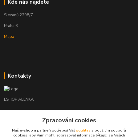
Kde nás najdete
Slezanů 2298/7
Praha 6
Mapa
Kontakty
ESHOP ALENKA
Ing. Martina Cikhartová
Zpracování cookies
+420602541312
8-20
Náš e-shop a partneři potřebují Váš
souhlas
s použitím souborů
cookies, aby Vám mohli zobrazovat informace týkající se Vašich
orechovka@inmes.cz