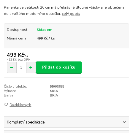
Panenka ve velikosti 26 cm má překrásné dlouhé vlásky a je oblečena
do skvělého moderního oblečku.
celý popis
Dostupnost
Skladem
Měrná cena
499 Kč / ks
499 Kč
/
ks
412 Kč
bez DPH
Přidat do košíku
Číslo produktu:
5560955
Výrobce:
MGA
Barva:
BRIA
Do oblíbených
Kompletní specifikace