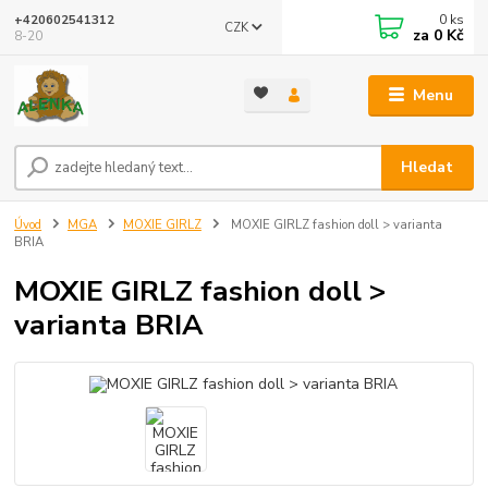
0
ks
+420602541312
CZK
za
0 Kč
8-20
Menu
Hledat
Úvod
MGA
MOXIE GIRLZ
MOXIE GIRLZ fashion doll > varianta
BRIA
MOXIE GIRLZ fashion doll >
varianta BRIA