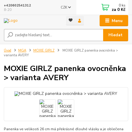
0
ks
+420602541312
CZK
za
0 Kč
8-20
Menu
Hledat
Úvod
MGA
MOXIE GIRLZ
MOXIE GIRLZ panenka ovocněnka >
varianta AVERY
MOXIE GIRLZ panenka ovocněnka
> varianta AVERY
Panenka ve velikosti 26 cm má překrásné dlouhé vlásky a je oblečena