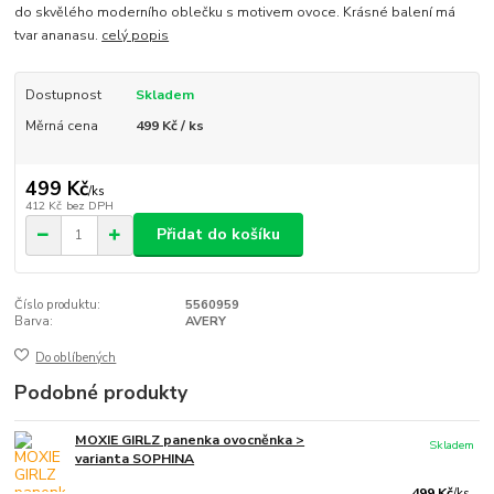
do skvělého moderního oblečku s motivem ovoce. Krásné balení má
tvar ananasu.
celý popis
Dostupnost
Skladem
Měrná cena
499 Kč / ks
499 Kč
/
ks
412 Kč
bez DPH
Přidat do košíku
Číslo produktu:
5560959
Barva:
AVERY
Do oblíbených
Podobné produkty
MOXIE GIRLZ panenka ovocněnka >
Skladem
varianta SOPHINA
499 Kč
/
ks