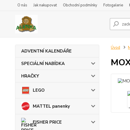
O nás
Jak nakupovat
Obchodní podmínky
Fotogalerie
Úvod
ADVENTNÍ KALENDÁŘE
MOXI
SPECIÁLNÍ NABÍDKA
HRAČKY
LEGO
MATTEL panenky
FISHER PRICE