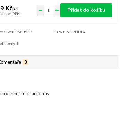
9 Kč
/
ks
Přidat do košíku
 Kč
bez DPH
roduktu:
5560957
Barva:
SOPHINA
oblíbených
Komentáře
0
moderní školní uniformy.