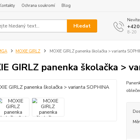
Kontakty
Ochrana soukromí
Blog
Nevíte
Hledat
+420
8-20
MGA
MOXIE GIRLZ
MOXIE GIRLZ panenka školačka > varianta SOPH
E GIRLZ panenka školačka > v
Panenk
obleče
Dos
Měr