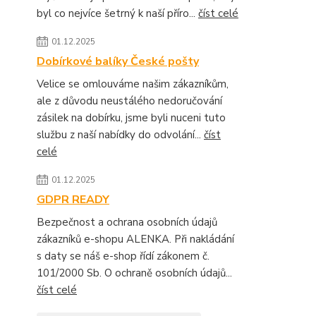
byl co nejvíce šetrný k naší příro...
číst celé
01.12.2025
Dobírkové balíky České pošty
Velice se omlouváme našim zákazníkům,
ale z důvodu neustálého nedoručování
zásilek na dobírku, jsme byli nuceni tuto
službu z naší nabídky do odvolání...
číst
celé
01.12.2025
GDPR READY
Bezpečnost a ochrana osobních údajů
zákazníků e-shopu ALENKA. Při nakládání
s daty se náš e-shop řídí zákonem č.
101/2000 Sb. O ochraně osobních údajů...
číst celé