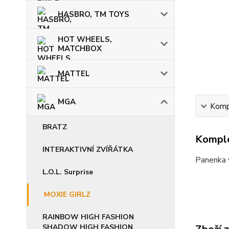
HASBRO, TM TOYS
HOT WHEELS,
MATCHBOX
MATTEL
MGA
Kompl
BRATZ
Komple
INTERAKTIVNÍ ZVÍŘÁTKA
Panenka v
L.O.L. Surprise
MOXIE GIRLZ
RAINBOW HIGH FASHION
SHADOW HIGH FASHION