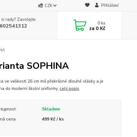
Přihlášení
CZK
 si rady? Zavolejte.
0
ks
602541312
za
0 Kč
INA
arianta SOPHINA
a ve velikosti 26 cm má překrásné dlouhé vlásky a je
na do moderní školní uniformy.
celý popis
tupnost
Skladem
ná cena
499 Kč / ks