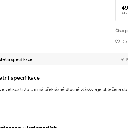
49
412
Číslo p
Do 
etní specifikace
tní specifikace
e velikosti 26 cm má překrásné dlouhé vlásky a je oblečena do 