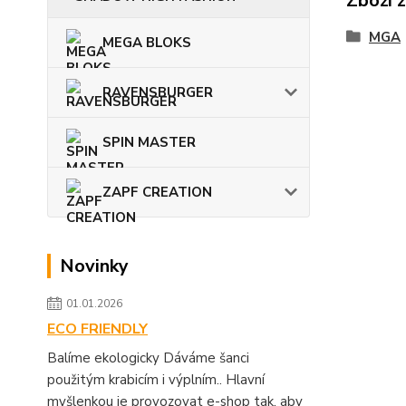
Zboží 
MGA
MEGA BLOKS
RAVENSBURGER
SPIN MASTER
ZAPF CREATION
Novinky
01.01.2026
ECO FRIENDLY
Balíme ekologicky Dáváme šanci
použitým krabicím i výplním.. Hlavní
myšlenkou je provozovat e-shop tak, aby