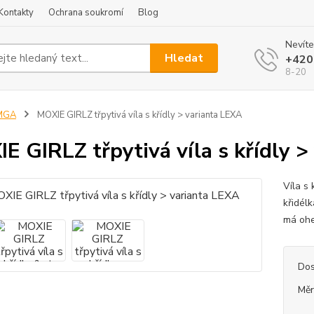
Kontakty
Ochrana soukromí
Blog
Nevíte
Hledat
+420
8-20
MGA
MOXIE GIRLZ třpytivá víla s křídly > varianta LEXA
E GIRLZ třpytivá víla s křídly 
Víla s 
křidélk
má ohe
Dos
Měr