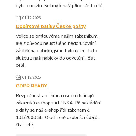
byl co nejvíce šetrný k naší příro...
číst celé
01.12.2025
Dobírkové balíky České pošty
Velice se omlouváme našim zákazníkům,
ale z důvodu neustálého nedoručování
zásilek na dobírku, jsme byli nuceni tuto
službu z naší nabídky do odvolání...
číst
celé
01.12.2025
GDPR READY
Bezpečnost a ochrana osobních údajů
zákazníků e-shopu ALENKA. Při nakládání
s daty se náš e-shop řídí zákonem č.
101/2000 Sb. O ochraně osobních údajů...
číst celé