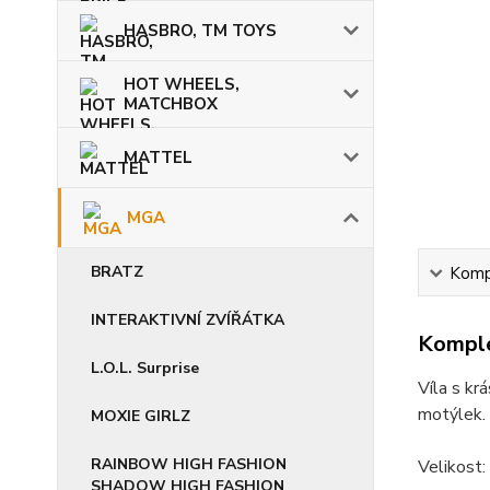
HASBRO, TM TOYS
HOT WHEELS,
MATCHBOX
MATTEL
MGA
BRATZ
Kompl
INTERAKTIVNÍ ZVÍŘÁTKA
Komple
L.O.L. Surprise
Víla s kr
motýlek. 
MOXIE GIRLZ
RAINBOW HIGH FASHION
Velikost:
SHADOW HIGH FASHION