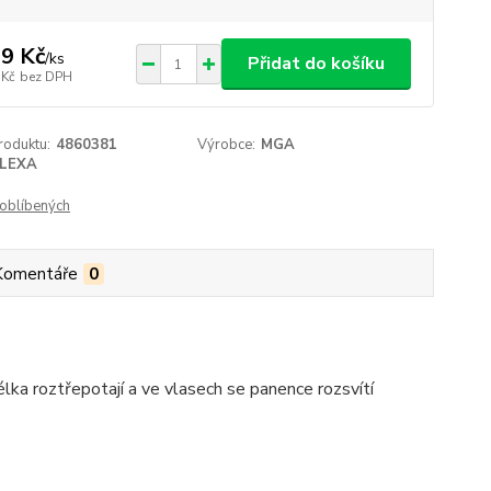
9 Kč
/
ks
Přidat do košíku
 Kč
bez DPH
roduktu:
4860381
Výrobce:
MGA
LEXA
oblíbených
Komentáře
0
délka roztřepotají a ve vlasech se panence rozsvítí