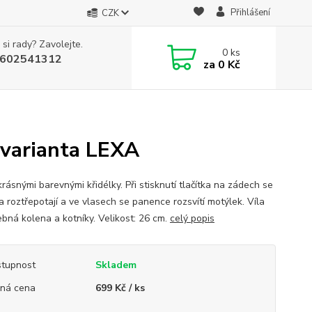
Přihlášení
CZK
 si rady? Zavolejte.
0
ks
602541312
za
0 Kč
> varianta LEXA
krásnými barevnými křidélky. Při stisknutí tlačítka na zádech se
a roztřepotají a ve vlasech se panence rozsvítí motýlek. Víla
bná kolena a kotníky. Velikost: 26 cm.
celý popis
tupnost
Skladem
ná cena
699 Kč / ks