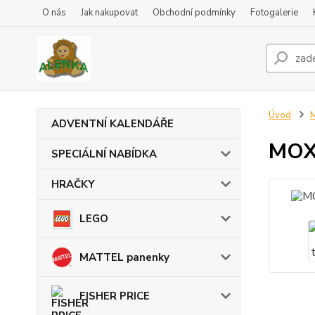
O nás
Jak nakupovat
Obchodní podmínky
Fotogalerie
Úvod
ADVENTNÍ KALENDÁŘE
MOXI
SPECIÁLNÍ NABÍDKA
HRAČKY
LEGO
MATTEL panenky
FISHER PRICE