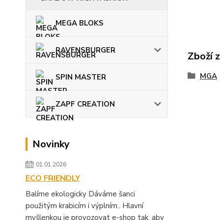
MEGA BLOKS
RAVENSBURGER
Zboží 
MGA
SPIN MASTER
ZAPF CREATION
Novinky
01.01.2026
ECO FRIENDLY
Balíme ekologicky Dáváme šanci
použitým krabicím i výplním.. Hlavní
myšlenkou je provozovat e-shop tak, aby