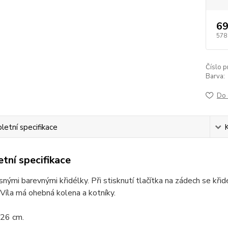
69
578
Číslo p
Barva:
Do 
etní specifikace
tní specifikace
ásnými barevnými křidélky. Při stisknutí tlačítka na zádech se kři
Víla má ohebná kolena a kotníky.
 26 cm.