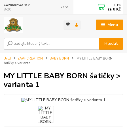
0
ks
+420602541312
CZK
za
0 Kč
8-20
Menu
Hledat
Úvod
ZAPF CREATION
BABY BORN
MY LITTLE BABY BORN
šatičky > varianta 1
MY LITTLE BABY BORN šatičky >
varianta 1