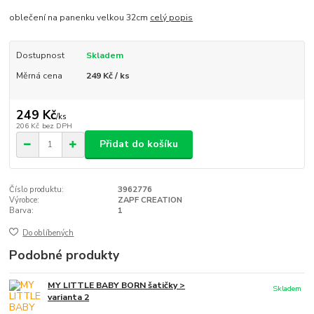
oblečení na panenku velkou 32cm
celý popis
Dostupnost
Skladem
Měrná cena
249 Kč / ks
249 Kč
/
ks
206 Kč
bez DPH
Přidat do košíku
Číslo produktu:
3962776
Výrobce:
ZAPF CREATION
Barva:
1
Do oblíbených
Podobné produkty
MY LITTLE BABY BORN šatičky >
Skladem
varianta 2