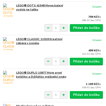
LEGO® DOTS 41948 Mega balení
Skladem
ozdob na tašku
799 Kč
/
ks
660 Kč
bez DPH
Přidat do košíku
LEGO® CLASSIC 11018 Kreativní
Skladem
zábava v oceánu
499 Kč
/
ks
412 Kč
bez DPH
Přidat do košíku
LEGO® DUPLO 10977 Moje první
Skladem
koťátko a štěňátko vydávající zvuky
1 169 Kč
/
ks
966 Kč
bez DPH
Přidat do košíku