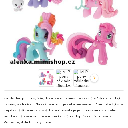
Každý den poníci vyrážejí bavit se do Ponyville vesničky. Všude je vítají
úsměvy a sluníčko. Na každém rohu je čeká překvapení ? protože žijí v té
nejúžasnější zemi na světě. Balení obsahuje jednoho samostatného
poníka s nějakým doplňkem. malí koníčci s doplňky k hracím sadám
Ponyville, 4 druh...
celý popis