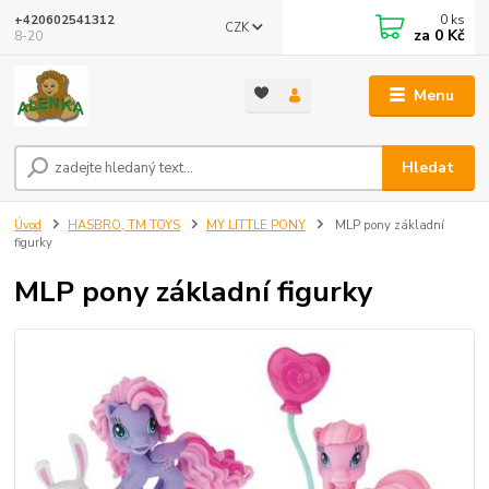
0
ks
+420602541312
CZK
za
0 Kč
8-20
Menu
Hledat
Úvod
HASBRO, TM TOYS
MY LITTLE PONY
MLP pony základní
figurky
MLP pony základní figurky