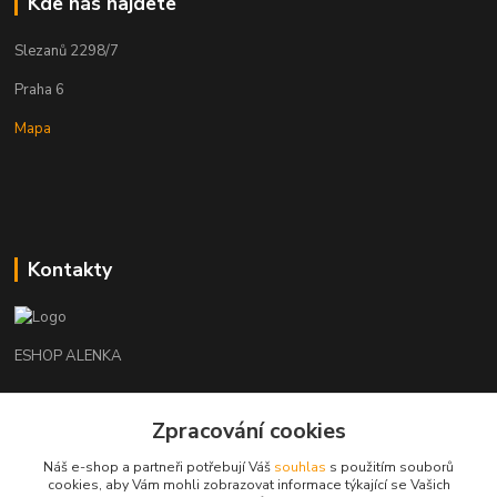
Kde nás najdete
Slezanů 2298/7
Praha 6
Mapa
Kontakty
ESHOP ALENKA
Ing. Martina Cikhartová
+420602541312
Zpracování cookies
8-20
Náš e-shop a partneři potřebují Váš
souhlas
s použitím souborů
cookies, aby Vám mohli zobrazovat informace týkající se Vašich
orechovka@inmes.cz