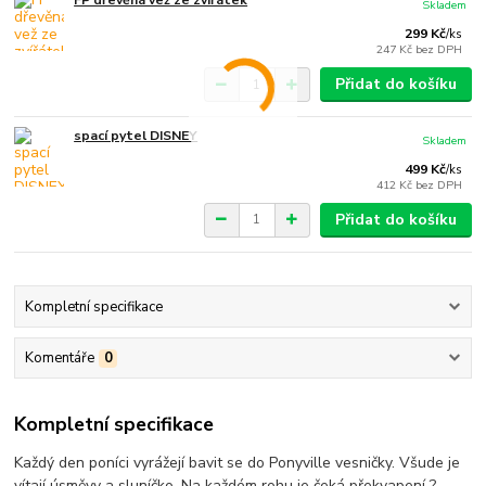
FP dřevěná vež ze zvířátek
Skladem
299 Kč
/
ks
247 Kč
bez DPH
Přidat do košíku
spací pytel DISNEY
Skladem
499 Kč
/
ks
412 Kč
bez DPH
Přidat do košíku
Kompletní specifikace
Komentáře
0
Kompletní specifikace
Každý den poníci vyrážejí bavit se do Ponyville vesničky. Všude je
vítají úsměvy a sluníčko. Na každém rohu je čeká překvapení ?