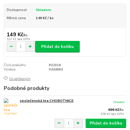
Dostupnost
Skladem
Měrná cena
149 Kč / ks
149 Kč
/
ks
123 Kč
bez DPH
Přidat do košíku
Číslo produktu:
932016
Výrobce:
HASBRO
Do oblíbených
Podobné produkty
společenská hra CHOBOTNICE
Skladem
699 Kč
/
ks
578 Kč
bez DPH
Přidat do košíku