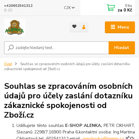
0
ks
+420602541312
CZK
za
0 Kč
8-20
Menu
Hledat
Úvod
Souhlas se zpracováním osobních údajů pro účely zaslání dotazníku
zákaznické spokojenosti od Zboží.cz
Souhlas se zpracováním osobních
údajů pro účely zaslání dotazníku
zákaznické spokojenosti od
Zboží.cz
Udělujete tímto souhlas
E-SHOP ALENKA,
PETR CIKHART,
Slezanů 2298/7,16900 Praha 6,kontaktní osoba: Ing.Martina
Cikhartová,tel: 602541312,email:
orechovka@inmes.cz
IČO: