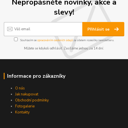
Nepropásněte novinky, akce a
slevy!
Přihlásit se
Souhlasím se
zpracováním osobních údajů
za účelem rozesílky newsletteru.
Můžete se kdykoli odhlásit. Zasíláme jednou za 14 dní.
Informace pro zákazníky
O nás
Jak nakupovat
Obchodní podmínky
Fotogalerie
Kontakty