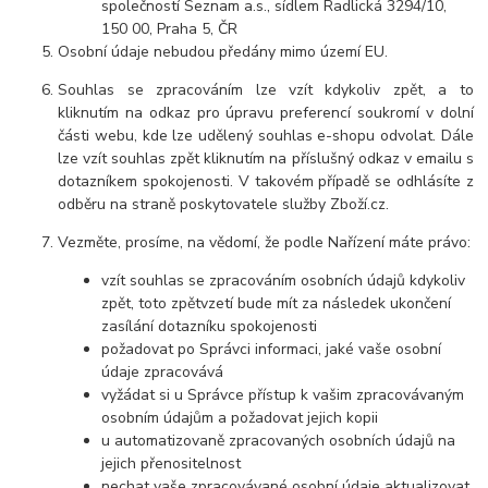
společností Seznam a.s., sídlem Radlická 3294/10,
150 00, Praha 5, ČR
Osobní údaje nebudou předány mimo území EU.
Souhlas se zpracováním lze vzít kdykoliv zpět, a to
kliknutím na odkaz pro úpravu preferencí soukromí v dolní
části webu, kde lze udělený souhlas e-shopu odvolat. Dále
lze vzít souhlas zpět kliknutím na příslušný odkaz v emailu s
dotazníkem spokojenosti. V takovém případě se odhlásíte z
odběru na straně poskytovatele služby Zboží.cz.
Vezměte, prosíme, na vědomí, že podle Nařízení máte právo:
vzít s
ouhlas se zpracováním osobních údajů kdykoliv
zpět, toto zpětvzetí bude mít za následek ukončení
zasílání dotazníku spokojenosti
požadovat po Správci informaci, jaké vaše osobní
údaje zpracovává
vyžádat si u Správce přístup k vašim zpracovávaným
osobním údajům a požadovat jejich kopii
u automatizovaně zpracovaných osobních údajů na
jejich přenositelnost
nechat vaše zpracovávané osobní údaje aktualizovat