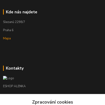
Kde nás najdete
Slezanů 2298/7
Praha 6
Mapa
Kontakty
ESHOP ALENKA
Ing. Martina Cikhartová
Zpracování cookies
+420602541312