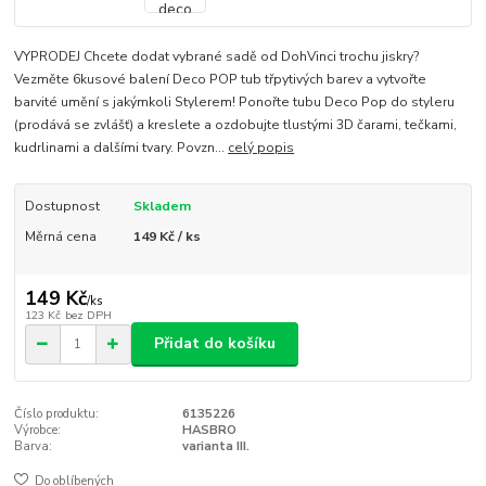
VYPRODEJ Chcete dodat vybrané sadě od DohVinci trochu jiskry?
Vezměte 6kusové balení Deco POP tub třpytivých barev a vytvořte
barvité umění s jakýmkoli Stylerem! Ponořte tubu Deco Pop do styleru
(prodává se zvlášť) a kreslete a ozdobujte tlustými 3D čarami, tečkami,
kudrlinami a dalšími tvary. Povzn...
celý popis
Dostupnost
Skladem
Měrná cena
149 Kč / ks
149 Kč
/
ks
123 Kč
bez DPH
Přidat do košíku
Číslo produktu:
6135226
Výrobce:
HASBRO
Barva:
varianta III.
Do oblíbených