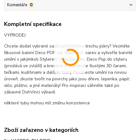
Komentáře
0
Kompletní specifikace
VYPRODEJ
Chcete dodat vybrané sadě od DohVinci trochu jiskry? Vezměte
6kusové balení Deco POP tub třpytivých barev a vytvořte barvité
umění s jakýmkoli Stylerem! Ponořte tubu Deco Pop do styleru
(prodává se zvlášť) a kreslete a ozdobujte tlustými 3D čarami,
tečkami, kudrlinami a dalšími tvary. Povzneste umění na novou
úroveň, zkuste tvořit na povrchy jako jsou dřevo, lepenka, papír,
sklo, plátno, a jiné materiály! Pro inspiraci sáhněte také po
zábavné DohVinci výbavě.
některé tuby mohou mít změnu konzistence
Zboží zařazeno v kategoriích