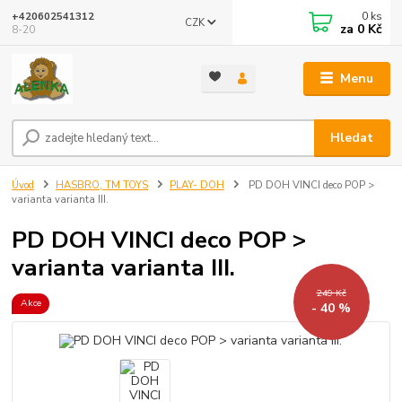
0
ks
+420602541312
CZK
za
0 Kč
8-20
Menu
Hledat
Úvod
HASBRO, TM TOYS
PLAY- DOH
PD DOH VINCI deco POP >
varianta varianta III.
PD DOH VINCI deco POP >
varianta varianta III.
249 Kč
Akce
- 40 %