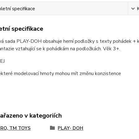
etní specifikace
tní specifikace
á sada PLAY-DOH obsahuje herní podložky s texty pohádek + k
antazie vztahující se k pohádkám na podložkách. Věk 3+.
EJ
některé modelovací hmoty mohou mít změnu konzistence
zařazeno v kategoriích
RO, TM TOYS
PLAY- DOH