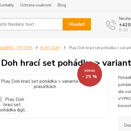
Kontakty
Ochrana soukromí
Blog
Nevíte
Hledat
+420
8-20
HASBRO, TM TOYS
PLAY- DOH
Play Doh hrací set pohádka > variant
 Doh hrací set pohádka > variant
399 Kč
- 25 %
Pohádk
poháde
dle sv
VYPROD
konzis
Dos