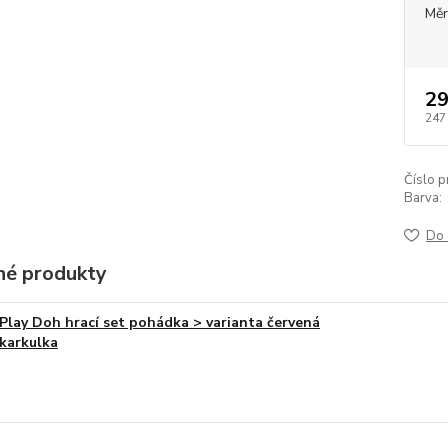
Měr
29
247
Číslo p
Barva:
Do 
é produkty
Play Doh hrací set pohádka > varianta červená
karkulka