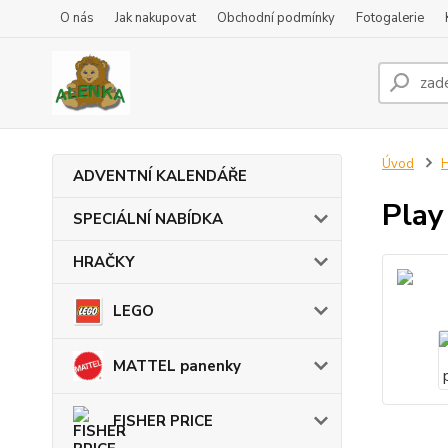
O nás
Jak nakupovat
Obchodní podmínky
Fotogalerie
Úvod
ADVENTNÍ KALENDÁŘE
Play
SPECIÁLNÍ NABÍDKA
HRAČKY
LEGO
MATTEL panenky
FISHER PRICE