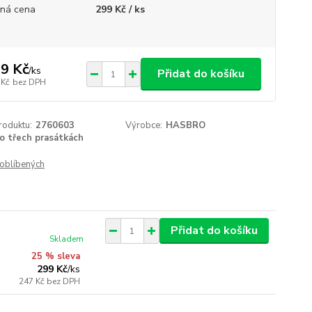
ná cena
299 Kč / ks
9 Kč
/
ks
Přidat do košíku
 Kč
bez DPH
roduktu:
2760603
Výrobce:
HASBRO
o třech prasátkách
oblíbených
Přidat do košíku
Skladem
25 % sleva
299 Kč
/
ks
247 Kč
bez DPH