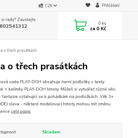
Přihlášení
CZK
 si rady? Zavolejte.
0
ks
602541312
za
0 Kč
a o třech prasátkách
a o třech prasátkách
ová sada PLAY-DOH obsahuje herní podložky s texty
k + kelímky PLAY-DOH hmoty. Můžeš si vytvářet různé věci
é fantazie vztahující se k pohádkám na podložkách. Věk 3+.
EJ sleva - některé modelovací hmoty mohou mít změnu
tence
celý popis
tupnost
Skladem