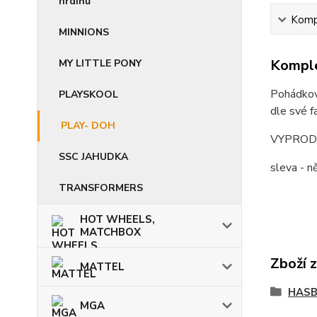
hrdinů
Kompl
MINNIONS
Komple
MY LITTLE PONY
Pohádkov
PLAYSKOOL
dle své f
PLAY- DOH
VYPROD
SSC JAHUDKA
sleva - 
TRANSFORMERS
HOT WHEELS,
MATCHBOX
Zboží 
MATTEL
HASB
MGA