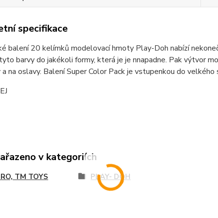
tní specifikace
é balení 20 kelímků modelovací hmoty Play-Doh nabízí nekonečné
tyto barvy do jakékoli formy, která je je nnapadne. Pak výtvor moh
a na oslavy. Balení Super Color Pack je vstupenkou do velkého
EJ
zařazeno v kategoriích
RO, TM TOYS
PLAY- DOH