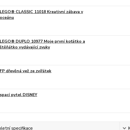
LEGO® CLASSIC 11018 Kreativní zábava v
oceánu
LEGO® DUPLO 10977 Moje první koťátko a
štěňátko vydávající zvuky
FP dřevěná vež ze zvířátek
spací pytel DISNEY
etní specifikace