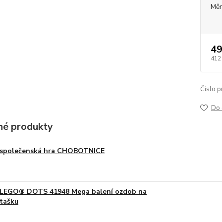
Měr
49
412
Číslo p
Do 
é produkty
společenská hra CHOBOTNICE
LEGO® DOTS 41948 Mega balení ozdob na
tašku