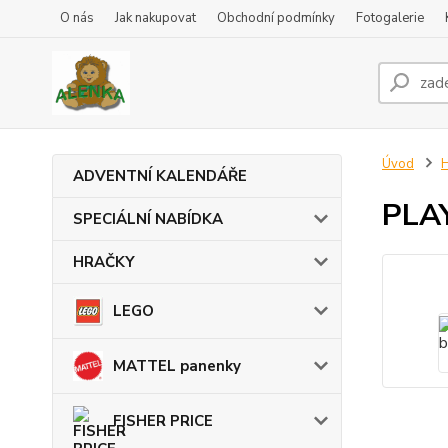
O nás
Jak nakupovat
Obchodní podmínky
Fotogalerie
Úvod
ADVENTNÍ KALENDÁŘE
PLAY
SPECIÁLNÍ NABÍDKA
HRAČKY
LEGO
MATTEL panenky
FISHER PRICE