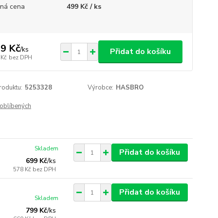
ná cena
499 Kč / ks
9 Kč
/
ks
Přidat do košíku
 Kč
bez DPH
roduktu:
5253328
Výrobce:
HASBRO
oblíbených
Skladem
Přidat do košíku
699 Kč
/
ks
578 Kč
bez DPH
Přidat do košíku
Skladem
799 Kč
/
ks