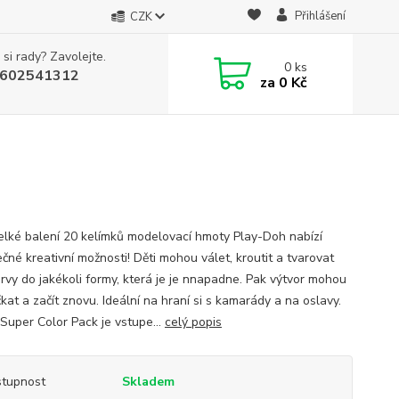
Přihlášení
CZK
 si rady? Zavolejte.
0
ks
602541312
za
0 Kč
elké balení 20 kelímků modelovací hmoty Play-Doh nabízí
čné kreativní možnosti! Děti mohou válet, kroutit a tvarovat
arvy do jakékoli formy, která je je nnapadne. Pak výtvor mohou
at a začít znovu. Ideální na hraní si s kamarády a na oslavy.
 Super Color Pack je vstupe...
celý popis
tupnost
Skladem