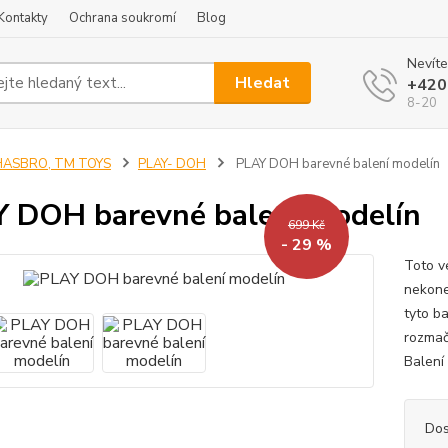
Kontakty
Ochrana soukromí
Blog
Nevíte
Hledat
+420
8-20
HASBRO, TM TOYS
PLAY- DOH
PLAY DOH barevné balení modelín
 DOH barevné balení modelín
699 Kč
- 29 %
Toto v
nekone
tyto b
rozmačk
Balení
Dos